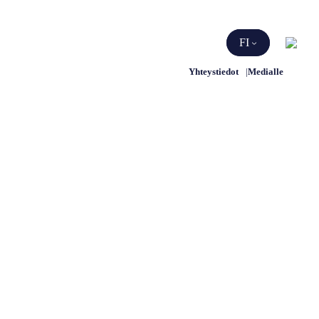
Etsi
FI
Yhteystiedot
Medialle