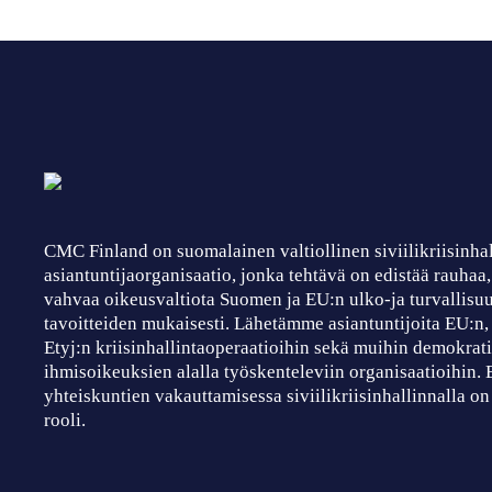
CMC Finland on suomalainen valtiollinen siviilikriisinha
asiantuntijaorganisaatio, jonka tehtävä on edistää rauhaa
vahvaa oikeusvaltiota Suomen ja EU:n ulko-ja turvallisuu
tavoitteiden mukaisesti. Lähetämme asiantuntijoita EU:n
Etyj:n kriisinhallintaoperaatioihin sekä muihin demokrati
ihmisoikeuksien alalla työskenteleviin organisaatioihin.
yhteiskuntien vakauttamisessa siviilikriisinhallinnalla on
rooli.