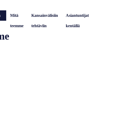
a
Mitä
Kansainvälisiin
Asiantuntijat
ä
teemme
tehtäviin
kentällä
mme