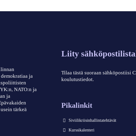
Liity sähköpostilist
llinnan
Tilaa tästä suoraan sähköpostiisi
, demokratiaa ja
koulutustiedot.
spoliittisten
, YK:n, NATO:n ja
an ja
 Epävakaiden
Pikalinkit
 usein tärkeä
Siviilikriisinhallintatehtävät
Kurssikalenteri