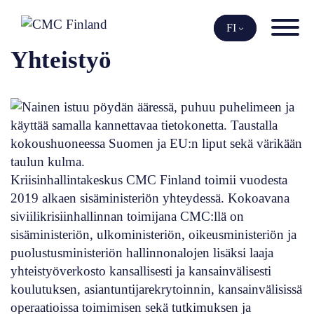
Siirry
sisältöön
FI
Yhteistyö
Kriisinhallintakeskus CMC Finland toimii vuodesta
2019 alkaen sisäministeriön yhteydessä. Kokoavana
siviilikrisiinhallinnan toimijana CMC:llä on
sisäministeriön, ulkoministeriön, oikeusministeriön ja
puolustusministeriön hallinnonalojen lisäksi laaja
yhteistyöverkosto kansallisesti ja kansainvälisesti
koulutuksen, asiantuntijarekrytoinnin, kansainvälisissä
operaatioissa toimimisen sekä tutkimuksen ja