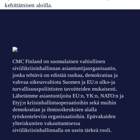
kehittämisen aloilla.
CMC Finland on suomalainen valtiollinen
siviilikriisinhallinnan asiantuntijaorganisaatio,
jonka tehtävä on edistää rauhaa, demokratiaa ja
vahvaa oikeusvaltiota Suomen ja EU:n ulko-ja
turvallisuuspoliittisten tavoitteiden mukaisesti.
Lähetämme asiantuntijoita EU:n, YK:n, NATO:n ja
Etyj:n kriisinhallintaoperaatioihin sekä muihin
demokratian ja ihmisoikeuksien alalla
työskenteleviin organisaatioihin. Epävakaiden
yhteiskuntien vakauttamisessa
siviilikriisinhallinnalla on usein tärkeä rooli.