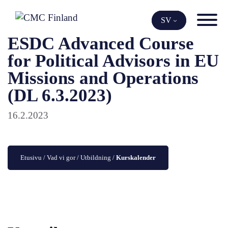
Skip
to
SV
content
ESDC Advanced Course
for Political Advisors in EU
Missions and Operations
(DL 6.3.2023)
16.2.2023
Etusivu
 / 
Vad vi gor
 / 
Utbildning
 / 
Kurskalender