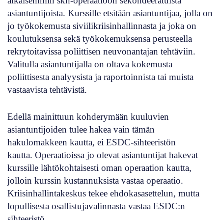
aikaisemmin skh-operaatioon sekondeeratuista
asiantuntijoista. Kurssille etsitään asiantuntijaa, jolla on
jo työkokemusta siviilikriisinhallinnasta ja joka on
koulutuksensa sekä työkokemuksensa perusteella
rekrytoitavissa poliittisen neuvonantajan tehtäviin.
Valitulla asiantuntijalla on oltava kokemusta
poliittisesta analyysista ja raportoinnista tai muista
vastaavista tehtävistä.
Edellä mainittuun kohderymään kuuluvien
asiantuntijoiden tulee hakea vain tämän
hakulomakkeen kautta, ei ESDC-sihteeristön
kautta. Operaatioissa jo olevat asiantuntijat hakevat
kurssille lähtökohtaisesti oman operaation kautta,
jolloin kurssin kustannuksista vastaa operaatio.
Kriisinhallintakeskus tekee ehdokasasettelun, mutta
lopullisesta osallistujavalinnasta vastaa ESDC:n
sihteeristö.