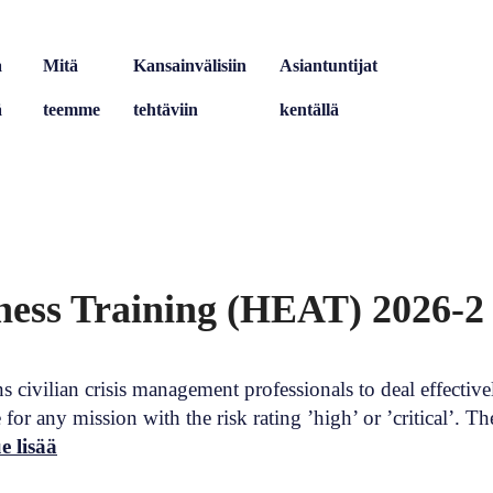
a
Mitä
Kansainvälisiin
Asiantuntijat
ä
teemme
tehtäviin
kentällä
ness Training (HEAT) 2026-2
s civilian crisis management professionals to deal effective
r any mission with the risk rating ’high’ or ’critical’. Th
e lisää