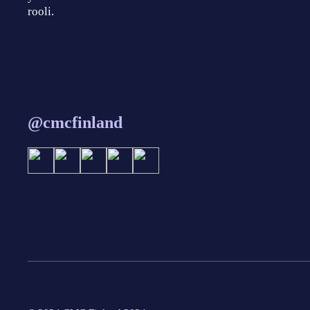
rooli.
@cmcfinland