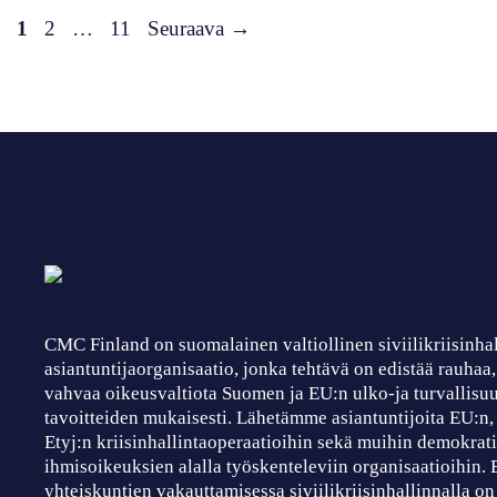
Sivu
Sivu
Sivu
1
2
…
11
Seuraava
→
CMC Finland on suomalainen valtiollinen siviilikriisinha
asiantuntijaorganisaatio, jonka tehtävä on edistää rauhaa
vahvaa oikeusvaltiota Suomen ja EU:n ulko-ja turvallisuu
tavoitteiden mukaisesti. Lähetämme asiantuntijoita EU:n
Etyj:n kriisinhallintaoperaatioihin sekä muihin demokrati
ihmisoikeuksien alalla työskenteleviin organisaatioihin.
yhteiskuntien vakauttamisessa siviilikriisinhallinnalla on