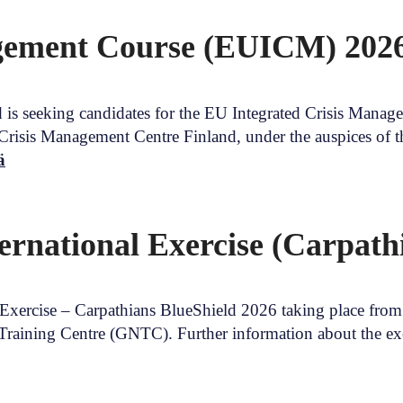
agement Course (EUICM) 202
s seeking candidates for the EU Integrated Crisis Manag
e Crisis Management Centre Finland, under the auspices o
ä
national Exercise (Carpathi
 Exercise – Carpathians BlueShield 2026 taking place fro
raining Centre (GNTC). Further information about the exer