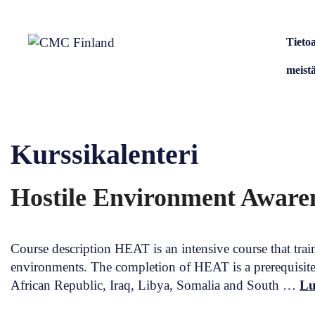
Siirry
sisältöön
Tieto
meist
Kurssikalenteri
Hostile Environment Aware
Course description HEAT is an intensive course that train
environments. The completion of HEAT is a prerequisite fo
African Republic, Iraq, Libya, Somalia and South …
Lu