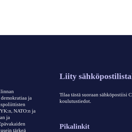
Liity sähköpostilist
llinnan
Tilaa tästä suoraan sähköpostiisi
, demokratiaa ja
koulutustiedot.
spoliittisten
, YK:n, NATO:n ja
an ja
 Epävakaiden
Pikalinkit
 usein tärkeä