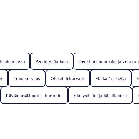
tietokannassa
Perehdyttäminen
Henkilötietolomake ja verokort
us
Lomakorvaus
Olosuhdekorvaus
Matkajärjestelyt
V
Käytännesäännöt ja kurinpito
Yhteystiedot ja hätätilanteet