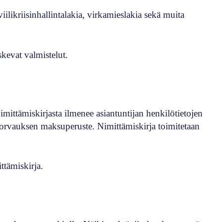
iilikriisinhallintalakia, virkamieslakia sekä muita
skevat valmistelut.
imittämiskirjasta ilmenee asiantuntijan henkilötietojen
korvauksen maksuperuste. Nimittämiskirja toimitetaan
ttämiskirja.