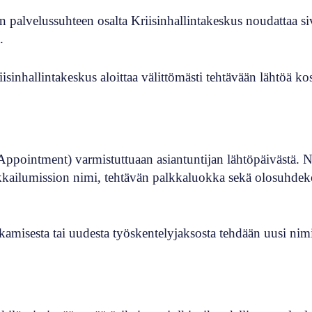
n palvelussuhteen osalta Kriisinhallintakeskus noudattaa siv
.
isinhallintakeskus aloittaa välittömästi tehtävään lähtöä ko
 Appointment) varmistuttuaan asiantuntijan lähtöpäivästä. N
rkkailumission nimi, tehtävän palkkaluokka sekä olosuhde
atkamisesta tai uudesta työskentelyjaksosta tehdään uusi nimi