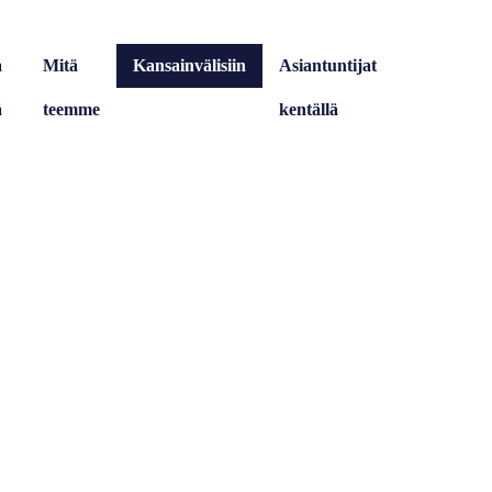
a
Mitä
Kansainvälisiin
Asiantuntijat
ä
teemme
tehtäviin
kentällä