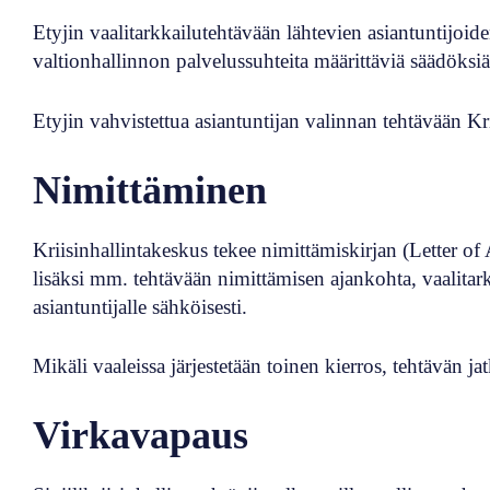
Etyjin vaalitarkkailutehtävään lähtevien asiantuntijoide
valtionhallinnon palvelussuhteita määrittäviä säädöksiä
Etyjin vahvistettua asiantuntijan valinnan tehtävään Kri
Nimittäminen
Kriisinhallintakeskus tekee nimittämiskirjan (Letter of
lisäksi mm. tehtävään nimittämisen ajankohta, vaalita
asiantuntijalle sähköisesti.
Mikäli vaaleissa järjestetään toinen kierros, tehtävän j
Virkavapaus