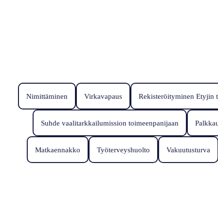
Nimittäminen
Virkavapaus
Rekisteröityminen Etyjin 
Suhde vaalitarkkailumission toimeenpanijaan
Palkka
Matkaennakko
Työterveyshuolto
Vakuutusturva