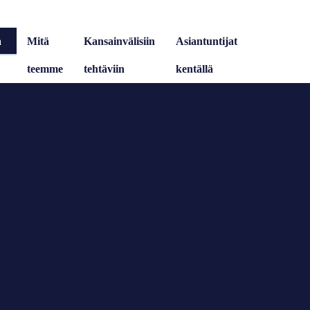
a
Mitä
Kansainvälisiin
Asiantuntijat
ä
teemme
tehtäviin
kentällä