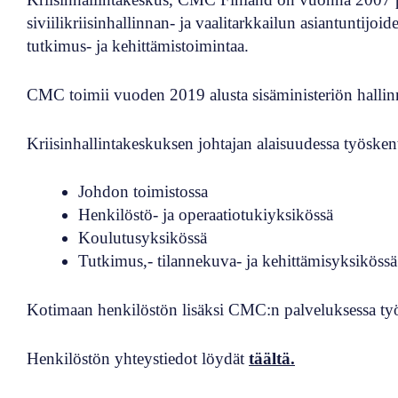
siviilikriisinhallinnan- ja vaalitarkkailun asiantuntijoi
tutkimus- ja kehittämistoimintaa.
CMC toimii vuoden 2019 alusta sisäministeriön hallin
Kriisinhallintakeskuksen johtajan alaisuudessa työsken
Johdon toimistossa
Henkilöstö- ja operaatiotukiyksikössä
Koulutusyksikössä
Tutkimus,- tilannekuva- ja kehittämisyksikössä
Kotimaan henkilöstön lisäksi CMC:n palveluksessa työske
Henkilöstön yhteystiedot löydät
täältä.