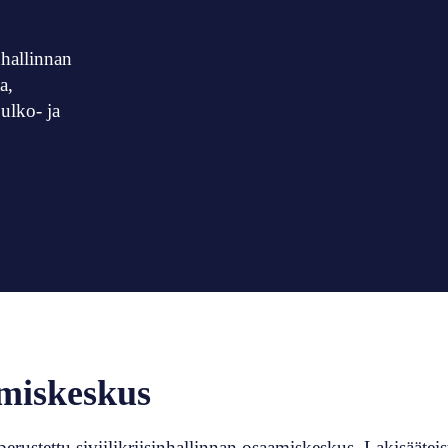
nhallinnan
a,
ulko- ja
amiskeskus
ustettu siviilikriisinhallinnan osaamiskeskus. Lakisäätei