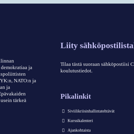
Liity sähköpostilist
llinnan
Tilaa tästä suoraan sähköpostiisi
, demokratiaa ja
koulutustiedot.
spoliittisten
, YK:n, NATO:n ja
an ja
 Epävakaiden
Pikalinkit
 usein tärkeä
Siviilikriisinhallintatehtävät
Kurssikalenteri
Ajankohtaista