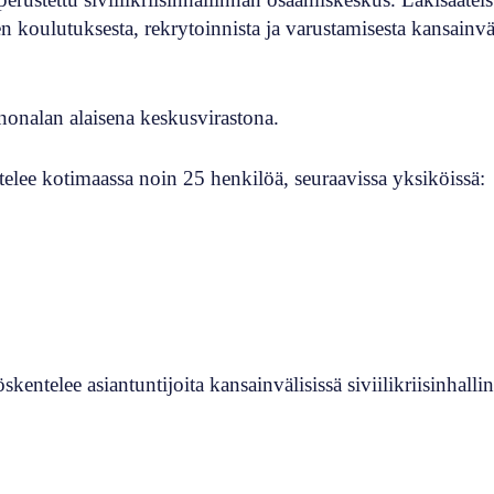
den koulutuksesta, rekrytoinnista ja varustamisesta kansainvä
nonalan alaisena keskusvirastona.
telee kotimaassa noin 25 henkilöä, seuraavissa yksiköissä:
ntelee asiantuntijoita kansainvälisissä siviilikriisinhallin