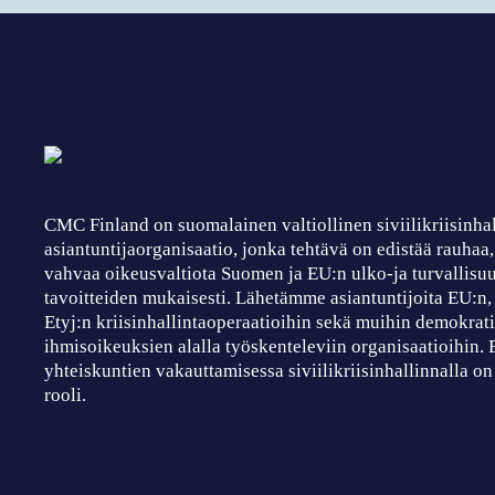
CMC Finland on suomalainen valtiollinen siviilikriisinha
asiantuntijaorganisaatio, jonka tehtävä on edistää rauhaa
vahvaa oikeusvaltiota Suomen ja EU:n ulko-ja turvallisuu
tavoitteiden mukaisesti. Lähetämme asiantuntijoita EU:n
Etyj:n kriisinhallintaoperaatioihin sekä muihin demokrati
ihmisoikeuksien alalla työskenteleviin organisaatioihin.
yhteiskuntien vakauttamisessa siviilikriisinhallinnalla on
rooli.