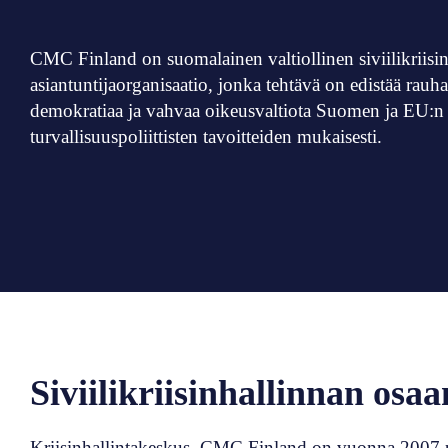
CMC Finland on suomalainen valtiollinen siviilikriisi
asiantuntijaorganisaatio, jonka tehtävä on edistää rauha
demokratiaa ja vahvaa oikeusvaltiota Suomen ja EU:n 
turvallisuuspoliittisten tavoitteiden mukaisesti.
Siviilikriisinhallinnan osa
Kriisinhallintakeskus, CMC Finland on vuonna 2007 per