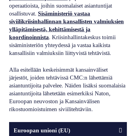
operaatioista, joihin suomalaiset asiantuntijat
osallistuvat.
Sisäministeriö vastaa
siviilikriisinhallinnan kansallisten valmiuksien
ylläpitämisestä, kehittämisestä ja
koordinoinnista
. Kriisinhallintakeskus toimii
sisäministeriön yhteydessä ja vastaa kaikista
kansallisiin valmiuksiin liittyvistä tehtävistä.
Alla esitellään keskeisimmät kansainväliset
järjestöt, joiden tehtävissä CMC:n lähettämiä
asiantuntijoita palvelee. Näiden lisäksi suomalaisia
asiantuntijoita lähetetään esimerkiksi Naton,
Euroopan neuvoston ja Kansainvälisen
rikostuomioistuimen siviilitehtäviin.
Euroopan unioni (
EU)