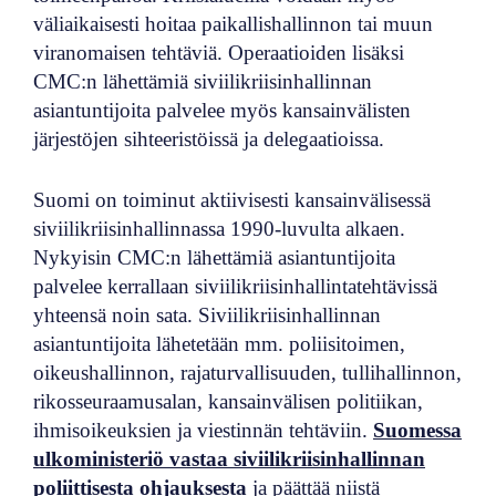
väliaikaisesti hoitaa paikallishallinnon tai muun
viranomaisen tehtäviä. Operaatioiden lisäksi
CMC:n lähettämiä siviilikriisinhallinnan
asiantuntijoita palvelee myös kansainvälisten
järjestöjen sihteeristöissä ja delegaatioissa.
Suomi on toiminut aktiivisesti kansainvälisessä
siviilikriisinhallinnassa 1990-luvulta alkaen.
Nykyisin CMC:n lähettämiä asiantuntijoita
palvelee kerrallaan siviilikriisinhallintatehtävissä
yhteensä noin sata. Siviilikriisinhallinnan
asiantuntijoita lähetetään mm. poliisitoimen,
oikeushallinnon, rajaturvallisuuden, tullihallinnon,
rikosseuraamusalan, kansainvälisen politiikan,
ihmisoikeuksien ja viestinnän tehtäviin.
Suomessa
ulkoministeriö vastaa siviilikriisinhallinnan
poliittisesta ohjauksesta
ja päättää niistä