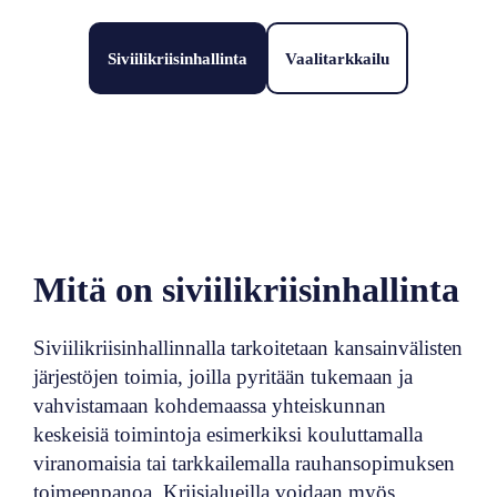
Siviilikriisinhallinta
Vaalitarkkailu
Mitä on siviilikriisinhallinta
Siviilikriisinhallinnalla tarkoitetaan kansainvälisten
järjestöjen toimia, joilla pyritään tukemaan ja
vahvistamaan kohdemaassa yhteiskunnan
keskeisiä toimintoja esimerkiksi kouluttamalla
viranomaisia tai tarkkailemalla rauhansopimuksen
toimeenpanoa. Kriisialueilla voidaan myös