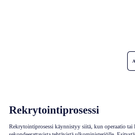
A
Rekrytointiprosessi
Rekrytointiprosessi käynnistyy siitä, kun operaatio tai
sekondeerattavista tehtävistä ulkoministeriölle. Esitys