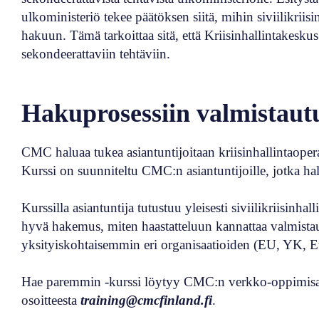
ulkoministeriö tekee päätöksen siitä, mihin siviilikriisi
hakuun. Tämä tarkoittaa sitä, että Kriisinhallintakesku
sekondeerattaviin tehtäviin.
Hakuprosessiin valmistau
CMC haluaa tukea asiantuntijoitaan kriisinhallintaoper
Kurssi on suunniteltu CMC:n asiantuntijoille, jotka hal
Kurssilla asiantuntija tutustuu yleisesti siviilikriisinh
hyvä hakemus, miten haastatteluun kannattaa valmistautua
yksityiskohtaisemmin eri organisaatioiden (EU, YK, E
Hae paremmin -kurssi löytyy CMC:n verkko-oppimisalust
osoitteesta
training@cmcfinland.fi
.