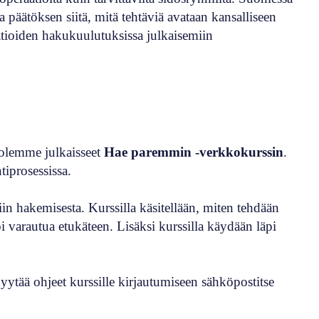
la päätöksen siitä, mitä tehtäviä avataan kansalliseen
aatioiden hakukuulutuksissa julkaisemiin
i olemme julkaisseet
Hae paremmin -verkkokurssin
.
tiprosessissa.
viin hakemisesta. Kurssilla käsitellään, miten tehdään
oi varautua etukäteen. Lisäksi kurssilla käydään läpi
tää ohjeet kurssille kirjautumiseen sähköpostitse