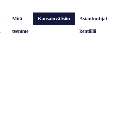
a
Mitä
Kansainvälisiin
Asiantuntijat
ä
teemme
tehtäviin
kentällä