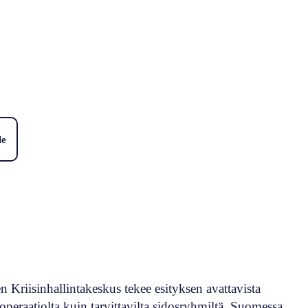
le
n Kriisinhallintakeskus tekee esityksen avattavista
operaatiolta kuin tarvittavilta sidosryhmiltä. Suomessa