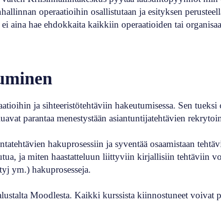
nhallinnan operaatioihin osallistutaan ja esityksen perusteel
s ei aina hae ehdokkaita kaikkiin operaatioiden tai organis
tuminen
aatioihin ja sihteeristötehtäviin hakeutumisessa. Sen tueks
uavat parantaa menestystään asiantuntijatehtävien rekrytoin
allintatehtävien hakuprosessiin ja syventää osaamistaan tehtä
, ja miten haastatteluun liittyviin kirjallisiin tehtäviin v
tyj ym.) hakuprosesseja.
alta Moodlesta. Kaikki kurssista kiinnostuneet voivat pyy