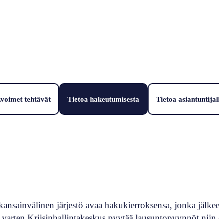
voimet tehtävät
Tietoa hakeutumisesta
Tietoa asiantuntijal
 kansainvälinen järjestö avaa hakukierroksensa, jonka jälkee
tä varten Kriisinhallintakeskus pyytää lausuntopyynnöt niin 