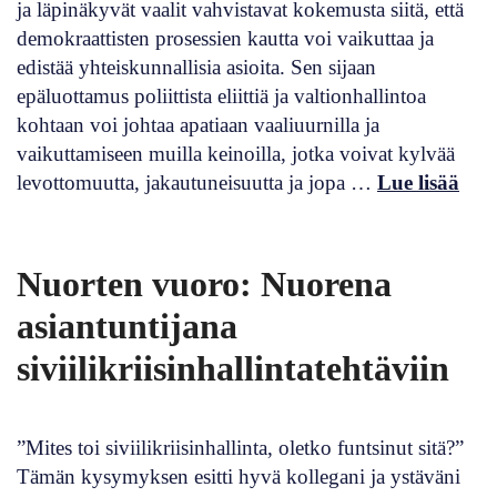
ja läpinäkyvät vaalit vahvistavat kokemusta siitä, että
demokraattisten prosessien kautta voi vaikuttaa ja
edistää yhteiskunnallisia asioita. Sen sijaan
epäluottamus poliittista eliittiä ja valtionhallintoa
kohtaan voi johtaa apatiaan vaaliuurnilla ja
vaikuttamiseen muilla keinoilla, jotka voivat kylvää
levottomuutta, jakautuneisuutta ja jopa …
Lue lisää
Nuorten vuoro: Nuorena
asiantuntijana
siviilikriisinhallintatehtäviin
”Mites toi siviilikriisinhallinta, oletko funtsinut sitä?”
Tämän kysymyksen esitti hyvä kollegani ja ystäväni