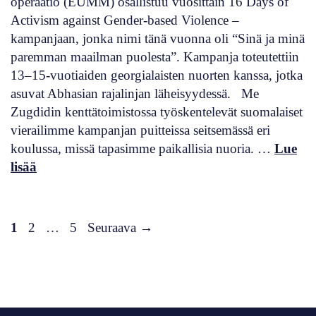
operaatio (EUMM) osallistuu vuosittain 16 Days of
Activism against Gender-based Violence –
kampanjaan, jonka nimi tänä vuonna oli “Sinä ja minä
paremman maailman puolesta”. Kampanja toteutettiin
13–15-vuotiaiden georgialaisten nuorten kanssa, jotka
asuvat Abhasian rajalinjan läheisyydessä. Me
Zugdidin kenttätoimistossa työskentelevät suomalaiset
vierailimme kampanjan puitteissa seitsemässä eri
koulussa, missä tapasimme paikallisia nuoria. …
Lue
lisää
Sivu
Sivu
Sivu
1
2
…
5
Seuraava
→