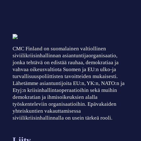
CMC Finland on suomalainen valtiollinen
siviilikriisinhallinnan asiantuntijaorganisaatio,
jonka tehtävä on edistää rauhaa, demokratiaa ja
vahvaa oikeusvaltiota Suomen ja EU:n ulko-ja
turvallisuuspoliittisten tavoitteiden mukaisesti.
Lähetämme asiantuntijoita EU:n, YK:n, NATO:n ja
Etyj:n kriisinhallintaoperaatioihin sekä muihin
demokratian ja ihmisoikeuksien alalla
työskenteleviin organisaatioihin. Epävakaiden
yhteiskuntien vakauttamisessa
siviilikriisinhallinnalla on usein tärkeä rooli.
Liity