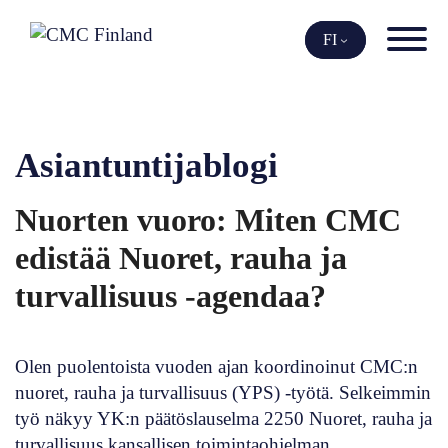
Siirry
sisältöön
FI
Asiantuntijablogi
Nuorten vuoro: Miten CMC
edistää Nuoret, rauha ja
turvallisuus -agendaa?
Olen puolentoista vuoden ajan koordinoinut CMC:n
nuoret, rauha ja turvallisuus (YPS) -työtä. Selkeimmin
työ näkyy YK:n päätöslauselma 2250 Nuoret, rauha ja
turvallisuus kansallisen toimintaohjelman