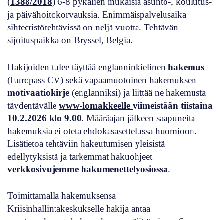
(
1388/2018
) 6-8 pykälien mukaisia asunto-, koulutus-
ja päivähoitokorvauksia. Enimmäispalvelusaika
sihteeristötehtävissä on neljä vuotta. Tehtävän
sijoituspaikka on Bryssel, Belgia.
Hakijoiden tulee täyttää englanninkielinen
hakemus
(Europass CV) sekä vapaamuotoinen hakemuksen
motivaatiokirje
(englanniksi) ja liittää ne hakemusta
täydentävälle
www-lomakkeelle
viimeistään tiistaina
10.2.2026 klo 9.00
. Määräajan jälkeen saapuneita
hakemuksia ei oteta ehdokasasettelussa huomioon.
Lisätietoa tehtäviin hakeutumisen yleisistä
edellytyksistä ja tarkemmat hakuohjeet
verkkosivujemme hakumenettelyosiossa
.
Toimittamalla hakemuksensa
Kriisinhallintakeskukselle hakija antaa