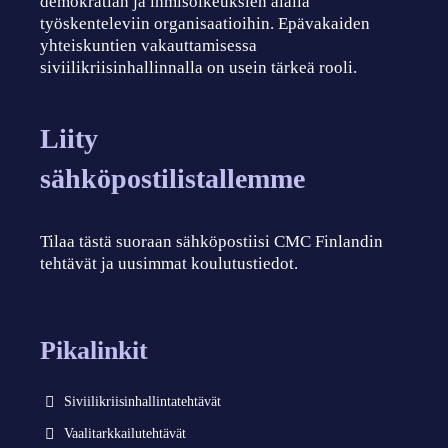
demokratian ja ihmisoikeuksien alalla
työskenteleviin organisaatioihin. Epävakaiden
yhteiskuntien vakauttamisessa
siviilikriisinhallinnalla on usein tärkeä rooli.
Liity
sähköpostilistallemme
Tilaa tästä suoraan sähköpostiisi CMC Finlandin
tehtävät ja uusimmat koulutustiedot.
Pikalinkit
Siviilikriisinhallintatehtävät
Vaalitarkkailutehtävät