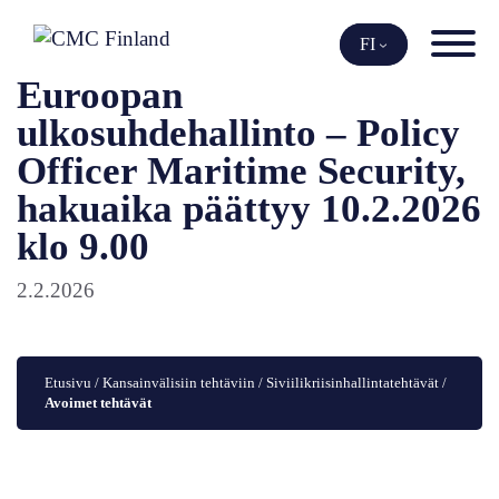
Siirry
sisältöön
FI
Euroopan
ulkosuhdehallinto – Policy
Officer Maritime Security,
hakuaika päättyy 10.2.2026
klo 9.00
2.2.2026
Etusivu
 / 
Kansainvälisiin tehtäviin
 / 
Siviilikriisinhallintatehtävät
 / 
Avoimet tehtävät