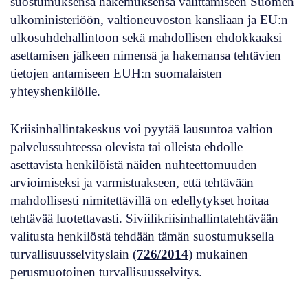
suostumuksensa hakemuksensa välittämiseen Suomen
ulkoministeriöön, valtioneuvoston kansliaan ja EU:n
ulkosuhdehallintoon sekä mahdollisen ehdokkaaksi
asettamisen jälkeen nimensä ja hakemansa tehtävien
tietojen antamiseen EUH:n suomalaisten
yhteyshenkilölle.
Kriisinhallintakeskus voi pyytää lausuntoa valtion
palvelussuhteessa olevista tai olleista ehdolle
asettavista henkilöistä näiden nuhteettomuuden
arvioimiseksi ja varmistuakseen, että tehtävään
mahdollisesti nimitettävillä on edellytykset hoitaa
tehtävää luotettavasti. Siviilikriisinhallintatehtävään
valitusta henkilöstä tehdään tämän suostumuksella
turvallisuusselvityslain (
726/2014
) mukainen
perusmuotoinen turvallisuusselvitys.