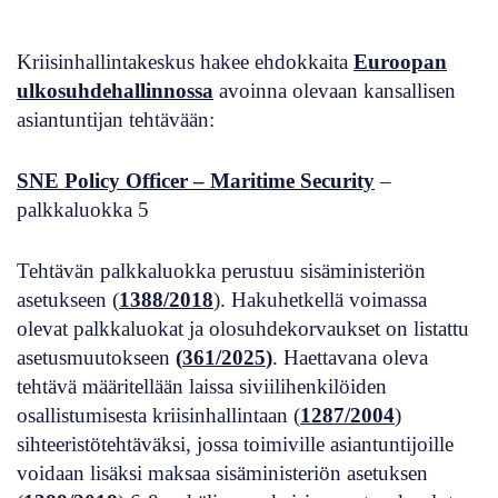
Kriisinhallintakeskus hakee ehdokkaita
Euroopan
ulkosuhdehallinnossa
avoinna olevaan kansallisen
asiantuntijan tehtävään:
SNE Policy Officer – Maritime Security
–
palkkaluokka 5
Tehtävän palkkaluokka perustuu sisäministeriön
asetukseen (
1388/2018
). Hakuhetkellä voimassa
olevat palkkaluokat ja olosuhdekorvaukset on listattu
asetusmuutokseen
(
361/2025
)
. Haettavana oleva
tehtävä määritellään laissa siviilihenkilöiden
osallistumisesta kriisinhallintaan (
1287/2004
)
sihteeristötehtäväksi, jossa toimiville asiantuntijoille
voidaan lisäksi maksaa sisäministeriön asetuksen