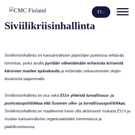
Siirry
sisältöön
FI
Siviilikriisinhallinta
Siviilikriisinhallinta on kansainvälisten järjestöjen puitteissa tehtävää
toimintaa, jonka avulla
pyritään vähentämään erilaisista kriiseistä
kärsivien maiden epävakautta
ja estämään sekasortoisten olojen
leviämistä laajemmalle.
Siviilikriisinhallinta on osa sekä
EU:n yhteistä turvallisuus- ja
puolustuspolitiikkaa että Suomen ulko- ja turvallisuuspolitiikkaa.
Siviilikriisinhallinta on maallemme keino olla aktiivisesti mukana EU:n ja
muiden kansainvälisten organisaatioiden toiminnassa ja
päätöksenteossa.