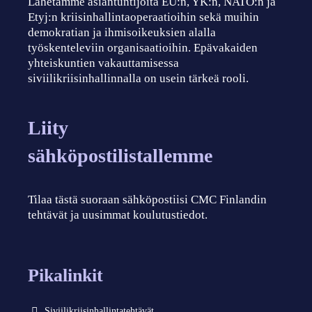
Lähetämme asiantuntijoita EU:n, YK:n, NATO:n ja
Etyj:n kriisinhallintaoperaatioihin sekä muihin
demokratian ja ihmisoikeuksien alalla
työskenteleviin organisaatioihin. Epävakaiden
yhteiskuntien vakauttamisessa
siviilikriisinhallinnalla on usein tärkeä rooli.
Liity
sähköpostilistallemme
Tilaa tästä suoraan sähköpostiisi CMC Finlandin
tehtävät ja uusimmat koulutustiedot.
Pikalinkit
Siviilikriisinhallintatehtävät