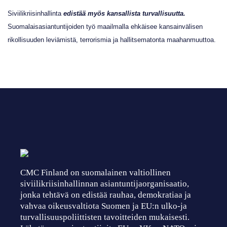
Siviilikriisinhallinta
edistää myös kansallista turvallisuutta.
Suomalaisasiantuntijoiden työ maailmalla ehkäisee kansainvälisen
rikollisuuden leviämistä, terrorismia ja hallitsematonta maahanmuuttoa.
CMC Finland on suomalainen valtiollinen
siviilikriisinhallinnan asiantuntijaorganisaatio,
jonka tehtävä on edistää rauhaa, demokratiaa ja
vahvaa oikeusvaltiota Suomen ja EU:n ulko-ja
turvallisuuspoliittisten tavoitteiden mukaisesti.