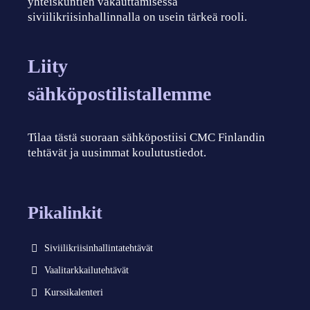
yhteiskuntien vakauttamisessa
siviilikriisinhallinnalla on usein tärkeä rooli.
Liity
sähköpostilistallemme
Tilaa tästä suoraan sähköpostiisi CMC Finlandin
tehtävät ja uusimmat koulutustiedot.
Pikalinkit
Siviilikriisinhallintatehtävät
Vaalitarkkailutehtävät
Kurssikalenteri