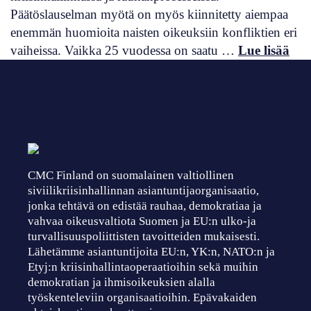
Päätöslauselman myötä on myös kiinnitetty aiempaa
enemmän huomioita naisten oikeuksiin konfliktien eri
vaiheissa. Vaikka 25 vuodessa on saatu …
Lue lisää
CMC Finland on suomalainen valtiollinen
siviilikriisinhallinnan asiantuntijaorganisaatio,
jonka tehtävä on edistää rauhaa, demokratiaa ja
vahvaa oikeusvaltiota Suomen ja EU:n ulko-ja
turvallisuuspoliittisten tavoitteiden mukaisesti.
Lähetämme asiantuntijoita EU:n, YK:n, NATO:n ja
Etyj:n kriisinhallintaoperaatioihin sekä muihin
demokratian ja ihmisoikeuksien alalla
työskenteleviin organisaatioihin. Epävakaiden