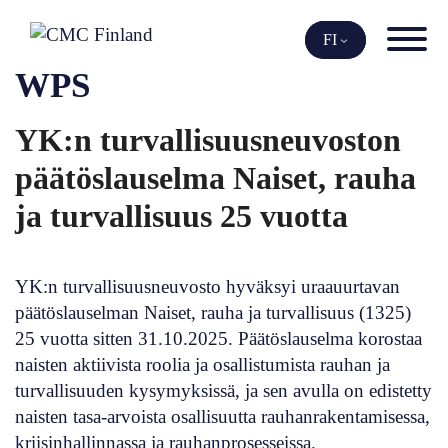
Siirry
sisältöön
FI
WPS
YK:n turvallisuusneuvoston
päätöslauselma Naiset, rauha
ja turvallisuus 25 vuotta
YK:n turvallisuusneuvosto hyväksyi uraauurtavan
päätöslauselman Naiset, rauha ja turvallisuus (1325)
25 vuotta sitten 31.10.2025. Päätöslauselma korostaa
naisten aktiivista roolia ja osallistumista rauhan ja
turvallisuuden kysymyksissä, ja sen avulla on edistetty
naisten tasa-arvoista osallisuutta rauhanrakentamisessa,
kriisinhallinnassa ja rauhanprosesseissa.