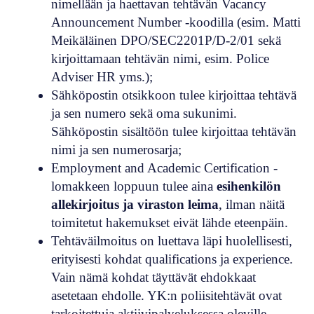
nimellään ja haettavan tehtävän Vacancy
Announcement Number -koodilla (esim. Matti
Meikäläinen DPO/SEC2201P/D-2/01 sekä
kirjoittamaan tehtävän nimi, esim. Police
Adviser HR yms.);
Sähköpostin otsikkoon tulee kirjoittaa tehtävä
ja sen numero sekä oma sukunimi.
Sähköpostin sisältöön tulee kirjoittaa tehtävän
nimi ja sen numerosarja;
Employment and Academic Certification -
lomakkeen loppuun tulee aina
esihenkilön
allekirjoitus ja viraston leima
, ilman näitä
toimitetut hakemukset eivät lähde eteenpäin.
Tehtäväilmoitus on luettava läpi huolellisesti,
erityisesti kohdat qualifications ja experience.
Vain nämä kohdat täyttävät ehdokkaat
asetetaan ehdolle. YK:n poliisitehtävät ovat
tarkoitettuja aktiivipalveluksessa oleville