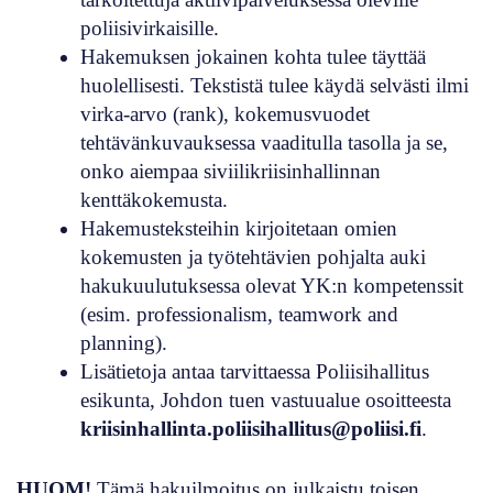
poliisivirkaisille.
Hakemuksen jokainen kohta tulee täyttää
huolellisesti. Tekstistä tulee käydä selvästi ilmi
virka-arvo (rank), kokemusvuodet
tehtävänkuvauksessa vaaditulla tasolla ja se,
onko aiempaa siviilikriisinhallinnan
kenttäkokemusta.
Hakemusteksteihin kirjoitetaan omien
kokemusten ja työtehtävien pohjalta auki
hakukuulutuksessa olevat YK:n kompetenssit
(esim. professionalism, teamwork and
planning).
Lisätietoja antaa tarvittaessa Poliisihallitus
esikunta, Johdon tuen vastuualue osoitteesta
kriisinhallinta.poliisihallitus@poliisi.fi
.
HUOM!
Tämä hakuilmoitus on julkaistu toisen