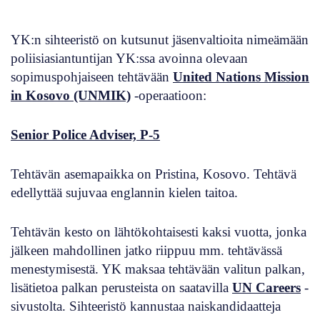
YK:n sihteeristö on kutsunut jäsenvaltioita nimeämään
poliisiasiantuntijan YK:ssa avoinna olevaan
sopimuspohjaiseen tehtävään
United Nations Mission
in Kosovo (UNMIK)
-operaatioon:
Senior Police Adviser, P-5
Tehtävän asemapaikka on Pristina, Kosovo. Tehtävä
edellyttää sujuvaa englannin kielen taitoa.
Tehtävän kesto on lähtökohtaisesti kaksi vuotta, jonka
jälkeen mahdollinen jatko riippuu mm. tehtävässä
menestymisestä. YK maksaa tehtävään valitun palkan,
lisätietoa palkan perusteista on saatavilla
UN Careers
-
sivustolta. Sihteeristö kannustaa naiskandidaatteja