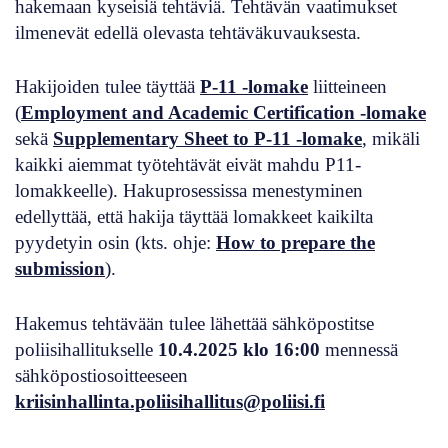
hakemaan kyseisiä tehtäviä. Tehtävän vaatimukset
ilmenevät edellä olevasta tehtäväkuvauksesta.
Hakijoiden tulee täyttää
P-11 -lomake
liitteineen
(
Employment and Academic Certification -lomake
sekä
Supplementary Sheet to P-11 -lomake
, mikäli
kaikki aiemmat työtehtävät eivät mahdu P11-
lomakkeelle). Hakuprosessissa menestyminen
edellyttää, että hakija täyttää lomakkeet kaikilta
pyydetyin osin (kts. ohje:
How to prepare the
submission
).
Hakemus tehtävään tulee lähettää sähköpostitse
poliisihallitukselle
10.4.2025 klo 16:00
mennessä
sähköpostiosoitteeseen
kriisinhallinta.poliisihallitus@poliisi.fi