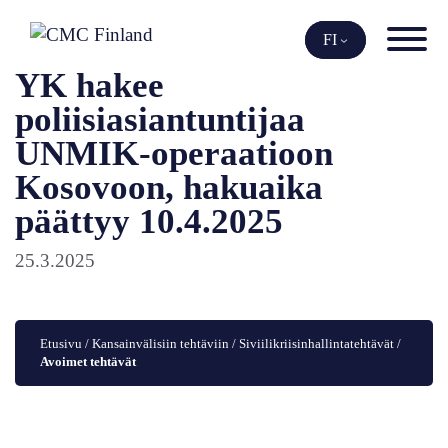
Siirry
sisältöön
FI
YK hakee
poliisiasiantuntijaa
UNMIK-operaatioon
Kosovoon, hakuaika
päättyy 10.4.2025
25.3.2025
Etusivu
 / 
Kansainvälisiin tehtäviin
 / 
Siviilikriisinhallintatehtävät
 / 
Avoimet tehtävät