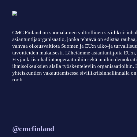
CMC Finland on suomalainen valtiollinen siviilikriisinha
asiantuntijaorganisaatio, jonka tehtävä on edistää rauhaa
vahvaa oikeusvaltiota Suomen ja EU:n ulko-ja turvallisuu
tavoitteiden mukaisesti. Lähetämme asiantuntijoita EU:n
Etyj:n kriisinhallintaoperaatioihin sekä muihin demokrati
ihmisoikeuksien alalla työskenteleviin organisaatioihin.
yhteiskuntien vakauttamisessa siviilikriisinhallinnalla on
rooli.
@cmcfinland