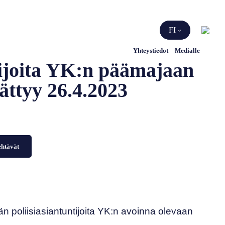
Etsi
FI
Yhteystiedot
Medialle
tijoita YK:n päämajaan
ättyy 26.4.2023
ehtävät
n poliisiasiantuntijoita YK:n avoinna olevaan