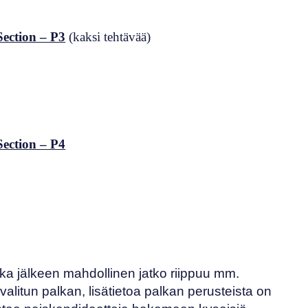
ection – P3
(kaksi tehtävää)
ection – P4
nka jälkeen mahdollinen jatko riippuu mm.
itun palkan, lisätietoa palkan perusteista on