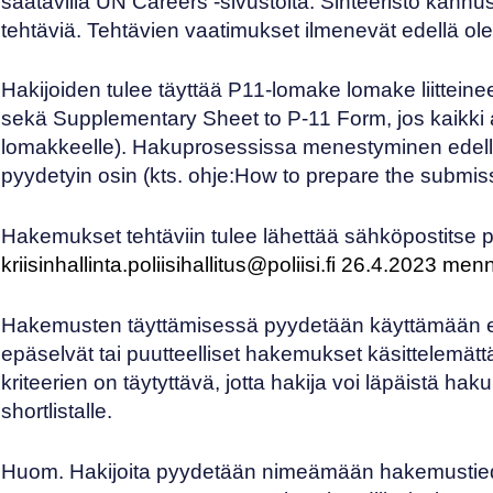
saatavilla
UN Careers
-sivustolta. Sihteeristö kann
tehtäviä. Tehtävien vaatimukset ilmenevät edellä ol
Hakijoiden tulee täyttää
P11-lomake
lomake liitteine
sekä
Supplementary Sheet to P-11 Form
, jos kaikk
lomakkeelle). Hakuprosessissa menestyminen edellytt
pyydetyin osin (kts. ohje:
How to prepare the submis
Hakemukset tehtäviin tulee lähettää sähköpostitse po
kriisinhallinta.poliisihallitus@poliisi.fi 26.4.2023 me
Hakemusten täyttämisessä pyydetään käyttämään erityi
epäselvät tai puutteelliset hakemukset käsittelemätt
kriteerien on täytyttävä, jotta hakija voi läpäistä 
shortlistalle.
Huom. Hakijoita pyydetään nimeämään hakemustied