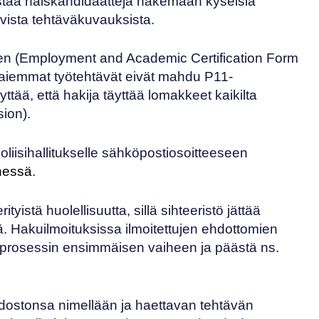
ustaa naiskandidaatteja hakemaan kyseisiä
evista tehtäväkuvauksista.
en (
Employment and Academic Certification Form
i aiemmat työtehtävät eivät mahdu P11-
ää, että hakija täyttää lomakkeet kaikilta
sion
).
liisihallitukselle sähköpostiosoitteeseen
nnessä
.
stä huolellisuutta, sillä sihteeristö jättää
ä. Hakuilmoituksissa ilmoitettujen ehdottomien
hakuprosessin ensimmäisen vaiheen ja päästä ns.
ostonsa nimellään ja haettavan tehtävän