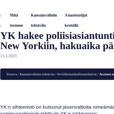
a
Mitä
Kansainvälisiin
Asiantuntijat
ä
teemme
tehtäviin
kentällä
YK hakee poliisiasiantun
New Yorkiin, hakuaika pä
13.3.2023
Etusivu
/
Kansainvälisiin tehtäviin
/
Siviilikriisinhallintatehtävät
/
Avoimet t
YK:n sihteeristö on kutsunut jäsenvaltioita nimeämää
sopimuspohjaisiin tehtäviin YK:n päämajaan: