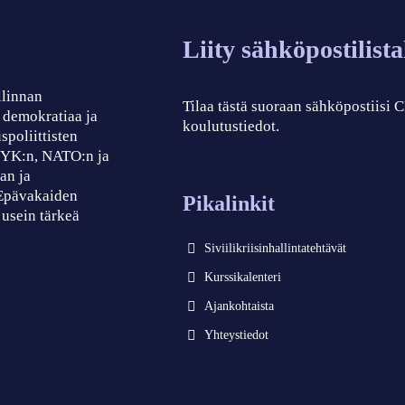
Liity sähköpostilist
llinnan
Tilaa tästä suoraan sähköpostiisi
, demokratiaa ja
koulutustiedot.
spoliittisten
, YK:n, NATO:n ja
an ja
 Epävakaiden
Pikalinkit
 usein tärkeä
Siviilikriisinhallintatehtävät
Kurssikalenteri
Ajankohtaista
Yhteystiedot