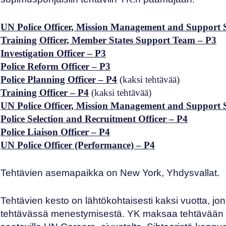
UN Police Officer, Mission Management and Support S
Training Officer, Member States Support Team – P3
Investigation Officer – P3
Police Reform Officer – P3
Police Planning Officer – P4
(kaksi tehtävää)
Training Officer – P4
(kaksi tehtävää)
UN Police Officer, Mission Management and Support S
Police Selection and Recruitment Officer – P4
Police Liaison Officer – P4
UN Police Officer (Performance) – P4
Tehtävien asemapaikka on New York, Yhdysvallat.
Tehtävien kesto on lähtökohtaisesti kaksi vuotta, jo
tehtävässä menestymisestä. YK maksaa tehtävään val