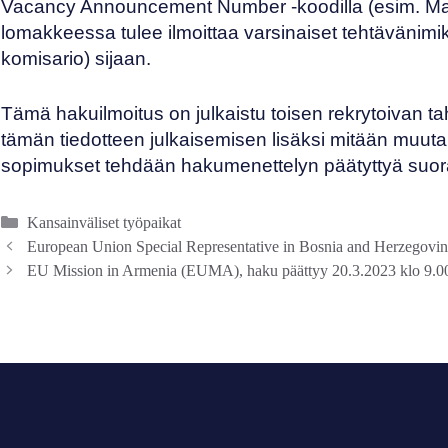
Vacancy Announcement Number -koodilla (esim. Ma
lomakkeessa tulee ilmoittaa varsinaiset tehtävänimik
komisario) sijaan.
Tämä hakuilmoitus on julkaistu toisen rekrytoivan tah
tämän tiedotteen julkaisemisen lisäksi mitään muu
sopimukset tehdään hakumenettelyn päätyttyä suor
Kategoriat
Kansainväliset työpaikat
European Union Special Representative in Bosnia and Herzegovina
EU Mission in Armenia (EUMA), haku päättyy 20.3.2023 klo 9.0