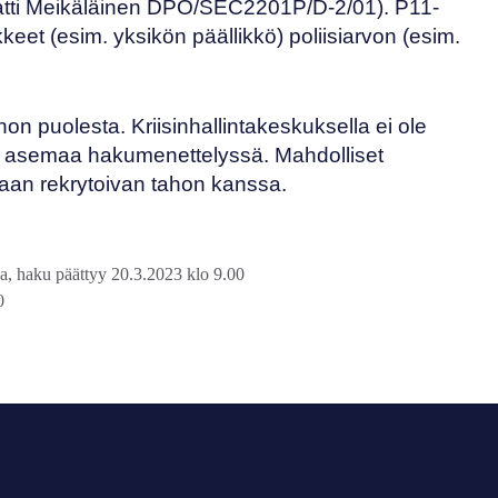
tti Meikäläinen DPO/SEC2201P/D-2/01). P11-
keet (esim. yksikön päällikkö) poliisiarvon (esim.
on puolesta. Kriisinhallintakeskuksella ei ole
ta asemaa hakumenettelyssä. Mahdolliset
aan rekrytoivan tahon kanssa.
, haku päättyy 20.3.2023 klo 9.00
0