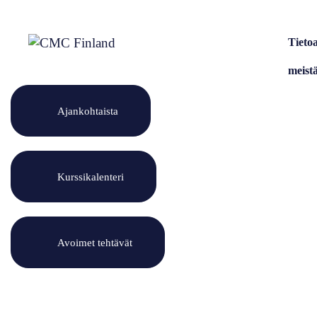
Siirry
sisältöön
Tieto
meist
Ajankohtaista
Kurssikalenteri
Avoimet tehtävät