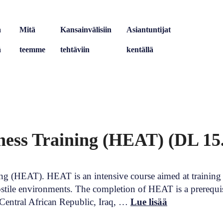
a
Mitä
Kansainvälisiin
Asiantuntijat
ä
teemme
tehtäviin
kentällä
ess Training (HEAT) (DL 15.
 (HEAT). HEAT is an intensive course aimed at training c
ostile environments. The completion of HEAT is a prerequisi
, Central African Republic, Iraq, …
Lue lisää