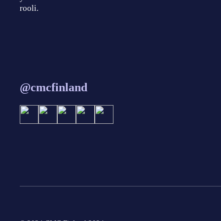
rooli.
@cmcfinland