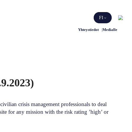
Etsi
FI
Yhteystiedot
Medialle
9.2023)
ivilian crisis management professionals to deal
te for any mission with the risk rating ’high’ or