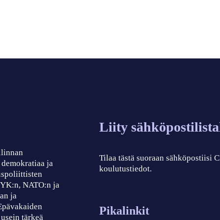
Liity sähköpostilist
llinnan
Tilaa tästä suoraan sähköpostiisi
, demokratiaa ja
koulutustiedot.
spoliittisten
, YK:n, NATO:n ja
an ja
 Epävakaiden
Pikalinkit
 usein tärkeä