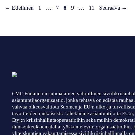
Sivu
Sivu
Sivu
Sivu
Sivu
←
Edellinen
1
…
7
8
9
…
11
Seuraava
→
CMC Finland on suomalainen valtiollinen siviilikriisinha
asiantuntijaorganisaatio, jonka tehtävä on edistää rauhaa
vahvaa oikeusvaltiota Suomen ja EU:n ulko-ja turvallisuu
tavoitteiden mukaisesti. Lähetämme asiantuntijoita EU:n
Etyj:n kriisinhallintaoperaatioihin sekä muihin demokrati
ihmisoikeuksien alalla työskenteleviin organisaatioihin.
yhteiskuntien vakauttamisessa siviilikriisinhallinnalla on