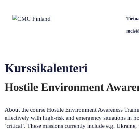
Siirry
sisältöön
Tieto
meist
Kurssikalenteri
Hostile Environment Awaren
About the course Hostile Environment Awareness Training
effectively with high-risk and emergency situations in h
’critical’. These missions currently include e.g. Ukraine