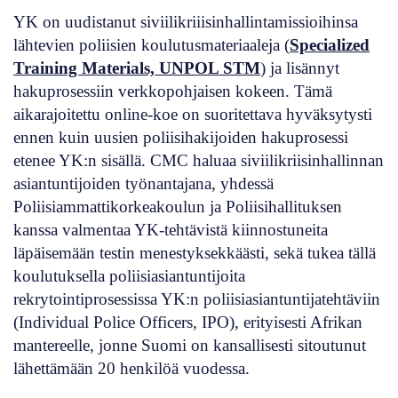
YK on uudistanut siviilikriiisinhallintamissioihinsa
lähtevien poliisien koulutusmateriaaleja (
Specialized
Training Materials, UNPOL STM
) ja lisännyt
hakuprosessiin verkkopohjaisen kokeen. Tämä
aikarajoitettu online-koe on suoritettava hyväksytysti
ennen kuin uusien poliisihakijoiden hakuprosessi
etenee YK:n sisällä. CMC haluaa siviilikriisinhallinnan
asiantuntijoiden työnantajana, yhdessä
Poliisiammattikorkeakoulun ja Poliisihallituksen
kanssa valmentaa YK-tehtävistä kiinnostuneita
läpäisemään testin menestyksekkäästi, sekä tukea tällä
koulutuksella poliisiasiantuntijoita
rekrytointiprosessissa YK:n poliisiasiantuntijatehtäviin
(Individual Police Officers, IPO), erityisesti Afrikan
mantereelle, jonne Suomi on kansallisesti sitoutunut
lähettämään 20 henkilöä vuodessa.