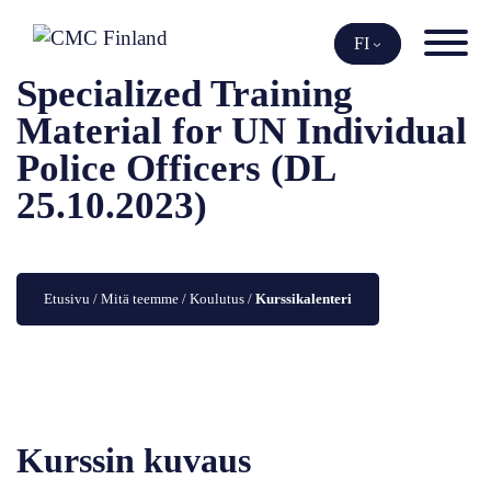
Siirry
sisältöön
FI
Specialized Training
Material for UN Individual
Police Officers (DL
25.10.2023)
Etusivu
 / 
Mitä teemme
 / 
Koulutus
 / 
Kurssikalenteri
Kurssin kuvaus