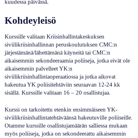
kuudessa päivässä.
Kohdeyleisö
Kurssille valitaan Kriisinhallintakeskuksen
siviilikriisinhallinnan peruskoulutuksen CMC:n
järjestämänä/lähettämänä käyneitä tai CMC:n
aikaisemmin sekondeeraamia poliiseja, jotka eivät ole
aikaisemmin palvelleet YK:n
siviilikriisinhallintaoperaatiossa ja jotka aikovat
hakeutua YK poliisitehtäviin seuraavan 12-24 kk
sisällä. Kurssille valitaan 16 – 20 osallistujaa.
Kurssi on tarkoitettu etenkin ensimmäiseen YK-
siviilikriisinhallintatehtäväänsä hakeutuville poliiseille.
Otamme kurssille osallistujamäärän salliessa mukaan
myös poliiseja, jotka on sekondeerattu aikaisemmin