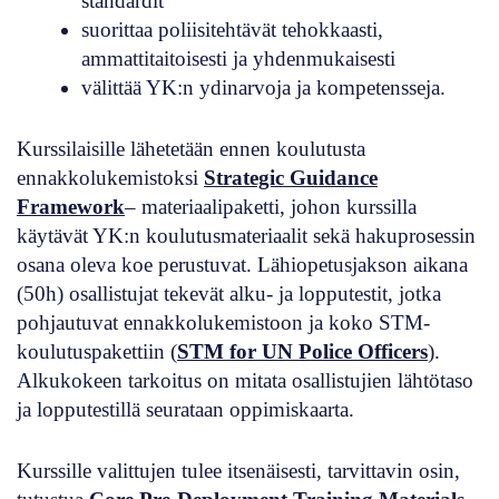
standardit
suorittaa poliisitehtävät tehokkaasti,
ammattitaitoisesti ja yhdenmukaisesti
välittää YK:n ydinarvoja ja kompetensseja.
Kurssilaisille lähetetään ennen koulutusta
ennakkolukemistoksi
Strategic Guidance
Framework
– materiaalipaketti, johon kurssilla
käytävät YK:n koulutusmateriaalit sekä hakuprosessin
osana oleva koe perustuvat. Lähiopetusjakson aikana
(50h) osallistujat tekevät alku- ja lopputestit, jotka
pohjautuvat ennakkolukemistoon ja koko STM-
koulutuspakettiin (
STM for UN Police Officers
).
Alkukokeen tarkoitus on mitata osallistujien lähtötaso
ja lopputestillä seurataan oppimiskaarta.
Kurssille valittujen tulee itsenäisesti, tarvittavin osin,