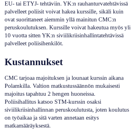
EU- tai ETYJ- tehtäviin. YK:n rauhanturvatehtävissä
palvelleet poliisit voivat hakea kurssille, sikäli kuin
ovat suorittaneet aiemmin yllä mainitun CMC:n
peruskoulutuksen. Kurssille voivat hakeutua myös yli
10 vuotta sitten YK:n siviilikriisinhallintatehtävissä
palvelleet poliisihenkilöt.
Kustannukset
CMC tarjoaa majoituksen ja lounaat kurssin aikana
Polamkilla. Valtion matkustussäännön mukaisesti
majoitus tapahtuu 2 hengen huoneissa.
Poliisihallitus katsoo STM-kurssin osaksi
siviilikriisinhallinnan peruskoulutusta, joten koulutus
on työaikaa ja sitä varten annetaan esitys
matkamääräyksestä.