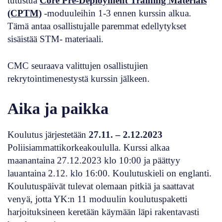
tutustua
Core Pre-Deployment Training Materials
(CPTM)
-moduuleihin 1-3 ennen kurssin alkua.
Tämä antaa osallistujalle paremmat edellytykset
sisäistää STM- materiaali.
CMC seuraava valittujen osallistujien
rekrytointimenestystä kurssin jälkeen.
Aika ja paikka
Koulutus järjestetään
27.11. – 2.12.2023
Poliisiammattikorkeakoululla. Kurssi alkaa
maanantaina 27.12.2023 klo 10:00 ja päättyy
lauantaina 2.12. klo 16:00. Koulutuskieli on englanti.
Koulutuspäivät tulevat olemaan pitkiä ja saattavat
venyä, jotta YK:n 11 moduulin koulutuspaketti
harjoituksineen keretään käymään läpi rakentavasti