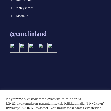
Mitä teemme
Yhteystiedot
Medialle
@cmcfinland
Käytämme sivustollamme evästeitä toiminnan ja
käyttäjäkokemuksen parantamiseksi. Klikkaamalla "Hyväksyn"
© 2024 CMC Finland 2024
hyväksyt KAIKKI evästeet. Voit halutessasi säätää evästeiden