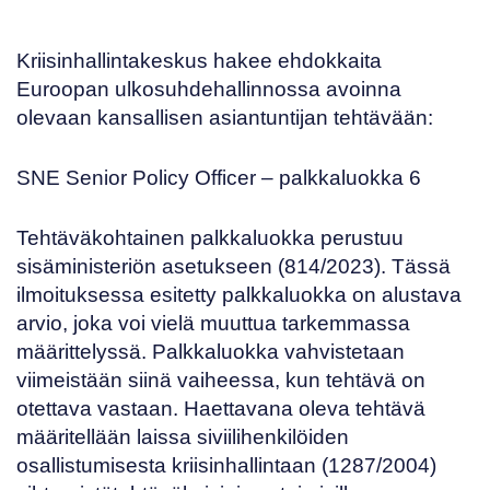
Kriisinhallintakeskus hakee ehdokkaita
Euroopan ulkosuhdehallinnossa
avoinna
olevaan kansallisen asiantuntijan tehtävään:
SNE Senior Policy Officer
– palkkaluokka 6
Tehtäväkohtainen palkkaluokka perustuu
sisäministeriön asetukseen
(814/2023)
. Tässä
ilmoituksessa esitetty palkkaluokka on alustava
arvio, joka voi vielä muuttua tarkemmassa
määrittelyssä. Palkkaluokka vahvistetaan
viimeistään siinä vaiheessa, kun tehtävä on
otettava vastaan. Haettavana oleva tehtävä
määritellään laissa siviilihenkilöiden
osallistumisesta kriisinhallintaan (
1287/2004
)