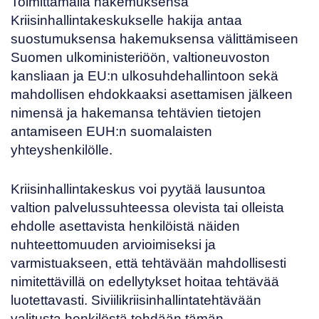
Toimittamalla hakemuksensa
Kriisinhallintakeskukselle hakija antaa
suostumuksensa hakemuksensa välittämiseen
Suomen ulkoministeriöön, valtioneuvoston
kansliaan ja EU:n ulkosuhdehallintoon sekä
mahdollisen ehdokkaaksi asettamisen jälkeen
nimensä ja hakemansa tehtävien tietojen
antamiseen EUH:n suomalaisten
yhteyshenkilölle.
Kriisinhallintakeskus voi pyytää lausuntoa
valtion palvelussuhteessa olevista tai olleista
ehdolle asettavista henkilöistä näiden
nuhteettomuuden arvioimiseksi ja
varmistuakseen, että tehtävään mahdollisesti
nimitettävillä on edellytykset hoitaa tehtävää
luotettavasti. Siviilikriisinhallintatehtävään
valitusta henkilöstä tehdään tämän