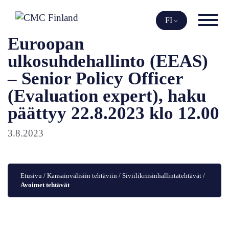
Siirry
sisältöön
FI
Euroopan
ulkosuhdehallinto (EEAS)
– Senior Policy Officer
(Evaluation expert), haku
päättyy 22.8.2023 klo 12.00
3.8.2023
Etusivu
 / 
Kansainvälisiin tehtäviin
 / 
Siviilikriisinhallintatehtävät
 / 
Avoimet tehtävät