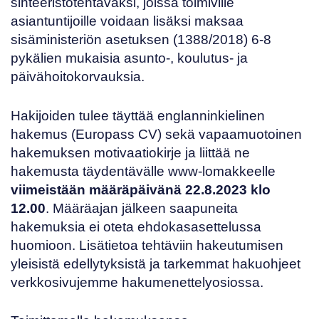
sihteeristötehtäväksi, joissa toimiville
asiantuntijoille voidaan lisäksi maksaa
sisäministeriön asetuksen
(1388/2018)
6-8
pykälien mukaisia asunto-, koulutus- ja
päivähoitokorvauksia.
Hakijoiden tulee täyttää englanninkielinen
hakemus
(Europass CV) sekä vapaamuotoinen
hakemuksen motivaatiokirje ja liittää ne
hakemusta täydentävälle
www-lomakkeelle
viimeistään määräpäivänä 22.8.2023 klo
12.00
.
Määräajan jälkeen saapuneita
hakemuksia ei oteta ehdokasasettelussa
huomioon. Lisätietoa tehtäviin hakeutumisen
yleisistä edellytyksistä ja tarkemmat hakuohjeet
verkkosivujemme hakumenettelyosiossa
.