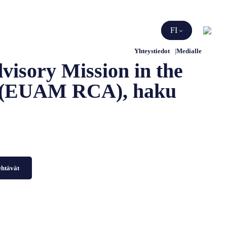
Etsi
FI
Yhteystiedot
Medialle
isory Mission in the
c (EUAM RCA), haku
ehtävät