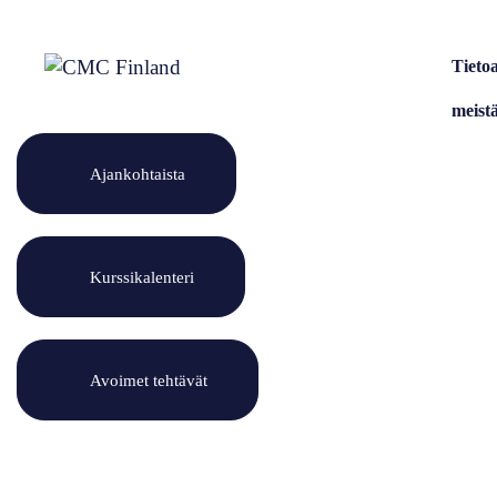
Siirry
sisältöön
Tieto
meist
Ajankohtaista
Kurssikalenteri
Avoimet tehtävät