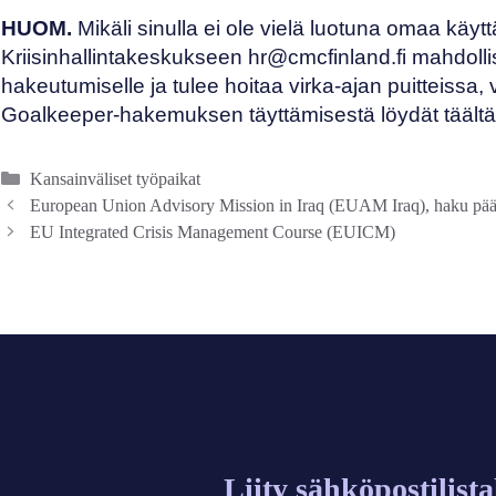
HUOM.
Mikäli sinulla ei ole vielä luotuna omaa käytt
Kriisinhallintakeskukseen
hr@cmcfinland.fi
mahdolli
hakeutumiselle ja tulee hoitaa virka-ajan puitteissa,
Goalkeeper-hakemuksen täyttämisestä
löydät täältä
Kategoriat
Kansainväliset työpaikat
European Union Advisory Mission in Iraq (EUAM Iraq), haku päät
EU Integrated Crisis Management Course (EUICM)
Liity sähköpostilist