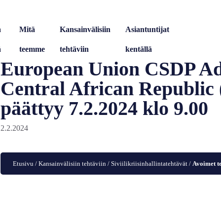
a
Mitä
Kansainvälisiin
Asiantuntijat
ä
teemme
tehtäviin
kentällä
European Union CSDP Adv
Central African Republi
päättyy 7.2.2024 klo 9.00
2.2.2024
Etusivu
/
Kansainvälisiin tehtäviin
/
Siviilikriisinhallintatehtävät
/
Avoimet t