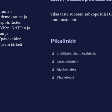
llinnan
Tilaa tästä suoraan sähköpostiisi
, demokratiaa ja
koulutustiedot.
spoliittisten
, YK:n, NATO:n ja
an ja
 Epävakaiden
Pikalinkit
 usein tärkeä
Siviilikriisinhallintatehtävät
Kurssikalenteri
Ajankohtaista
Yhteystiedot