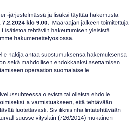
r -järjestelmässä
ja lisäksi täyttää hakemusta
7.2.2024 klo 9.00.
Määräajan jälkeen toimitettuja
isätietoa tehtäviin hakeutumisen yleisistä
emme hakumenettelyosiossa
.
selle hakija antaa suostumuksensa hakemuksensa
ioon sekä mahdollisen ehdokkaaksi asettamisen
ntamiseen operaation suomalaiselle
lvelussuhteessa olevista tai olleista ehdolle
oimiseksi ja varmistuakseen, että tehtävään
ävää luotettavasti. Siviilikriisinhallintatehtävään
rvallisuusselvityslain (
726/2014
) mukainen