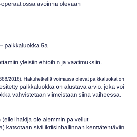
-operaatiossa avoinna olevaan
– palkkaluokka 5a
ettamiin
yleisiin ehtoihin ja vaatimuksiin.
388/2018)
. Hakuhetkellä voimassa olevat palkkaluokat on
sitetty palkkaluokka on alustava arvio, joka voi
kka vahvistetaan viimeistään siinä vaiheessa,
 (ellei hakija ole aiemmin palvellut
) katsotaan siviilikriisinhallinnan kenttätehtäviin