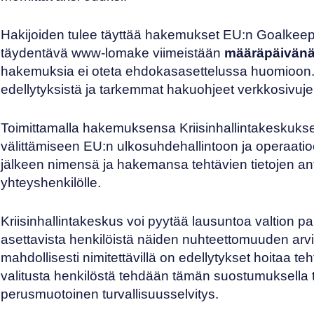
Hakijoiden tulee täyttää hakemukset EU:n
Goalkeepe
täydentävä
www-lomake
viimeistään
määräpäivänä 
hakemuksia ei oteta ehdokasasettelussa huomioon. L
edellytyksistä ja tarkemmat hakuohjeet
verkkosivuj
Toimittamalla hakemuksensa Kriisinhallintakeskuk
välittämiseen EU:n ulkosuhdehallintoon ja operaat
jälkeen nimensä ja hakemansa tehtävien tietojen a
yhteyshenkilölle.
Kriisinhallintakeskus voi pyytää lausuntoa valtion pa
asettavista henkilöistä näiden nuhteettomuuden arvi
mahdollisesti nimitettävillä on edellytykset hoitaa teht
valitusta henkilöstä tehdään tämän suostumuksella tu
perusmuotoinen turvallisuusselvitys.