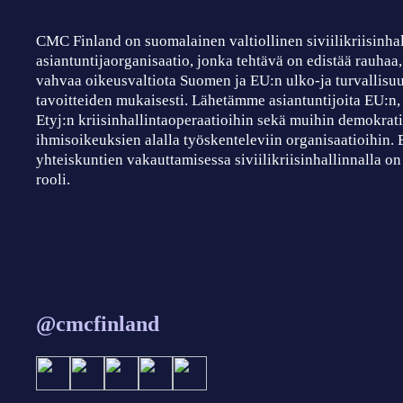
CMC Finland on suomalainen valtiollinen siviilikriisinha
asiantuntijaorganisaatio, jonka tehtävä on edistää rauhaa
vahvaa oikeusvaltiota Suomen ja EU:n ulko-ja turvallisuu
tavoitteiden mukaisesti. Lähetämme asiantuntijoita EU:n
Etyj:n kriisinhallintaoperaatioihin sekä muihin demokrati
ihmisoikeuksien alalla työskenteleviin organisaatioihin.
yhteiskuntien vakauttamisessa siviilikriisinhallinnalla on
rooli.
@cmcfinland