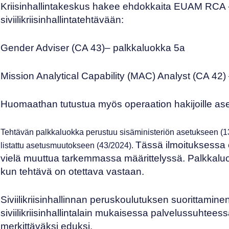
Kriisinhallintakeskus hakee ehdokkaita
EUAM RCA
siviilikriisinhallintatehtävään:
Gender Adviser (CA 43)
– palkkaluokka 5a
Mission Analytical Capability (MAC) Analyst (CA 42)
Huomaathan tutustua myös operaation hakijoille as
Tehtävän palkkaluokka perustuu sisäministeriön asetukseen
(1
Tässä ilmoituksessa e
listattu asetusmuutokseen
(43/2024)
.
vielä muuttua tarkemmassa määrittelyssä. Palkkaluo
kun tehtävä on otettava vastaan.
Siviilikriisinhallinnan peruskoulutuksen suorittaminen
siviilikriisinhallintalain mukaisessa palvelussuhteessa
merkittäväksi eduksi.