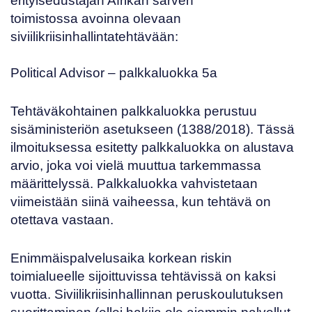
erityisedustajan Afrikan sarven
toimistossa
avoinna olevaan
siviilikriisinhallintatehtävään:
Political Advisor
– palkkaluokka 5a
Tehtäväkohtainen palkkaluokka perustuu
sisäministeriön asetukseen (
1388/2018
). Tässä
ilmoituksessa esitetty palkkaluokka on alustava
arvio, joka voi vielä muuttua tarkemmassa
määrittelyssä. Palkkaluokka vahvistetaan
viimeistään siinä vaiheessa, kun tehtävä on
otettava vastaan.
Enimmäispalvelusaika korkean riskin
toimialueelle sijoittuvissa tehtävissä on kaksi
vuotta. Siviilikriisinhallinnan peruskoulutuksen