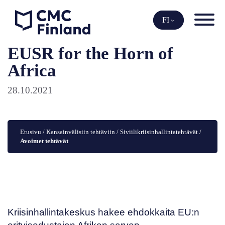
Siirry
sisältöön
FI
EUSR for the Horn of
Africa
28.10.2021
Etusivu
 / 
Kansainvälisiin tehtäviin
 / 
Siviilikriisinhallintatehtävät
 / 
Avoimet tehtävät
Kriisinhallintakeskus hakee ehdokkaita
EU:n