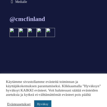
Medialle
@cmcfinland
Käytämme sivustollamme evästeitä toiminnan ja
käyttäjäkokemuksen parantamiseksi. Klikkaamalla "Hyväksyn"
© 2024 CMC Finland 2024
hyväksyt KAIKKI evästeet. Voit halutessasi säätää evästeiden
Tietoa sivusta
asetuksia ja kytkeä ei-välttämättömät evästeet pois päältä
Saavutettavuusseloste
Evästeasetukset
Hyväksy