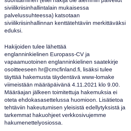
suorittaminen (ellei hakija ole aiemmin palvellut
siviilikriisinhallintalain mukaisessa
palvelussuhteessa) katsotaan
siviilikriisinhallinnan kenttätehtäviin merkittäväksi
eduksi.
Hakijoiden tulee lähettää
englanninkielinen
Europass-CV
ja
vapaamuotoinen englanninkielinen saatekirje
osoitteeseen
hr@cmcfinland.fi
, lisäksi tulee
täyttää
hakemusta täydentävä www-lomake
viimeistään määräpäivänä 4.11.2021 klo 9.00.
Määräajan jälkeen toimitettuja hakemuksia ei
oteta ehdokasasettelussa huomioon. Lisätietoa
tehtäviin hakeutumisen yleisistä edellytyksistä ja
tarkemmat hakuohjeet verkkosivujemme
hakumenettelyosiossa
.