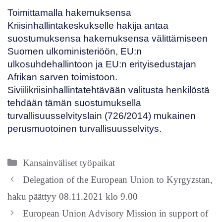
Toimittamalla hakemuksensa
Kriisinhallintakeskukselle hakija antaa
suostumuksensa hakemuksensa välittämiseen
Suomen ulkoministeriöön, EU:n
ulkosuhdehallintoon ja EU:n erityisedustajan
Afrikan sarven toimistoon.
Siviilikriisinhallintatehtävään valitusta henkilöstä
tehdään tämän suostumuksella
turvallisuusselvityslain (
726/2014
) mukainen
perusmuotoinen turvallisuusselvitys.
Kategoriat
Kansainväliset työpaikat
Delegation of the European Union to Kyrgyzstan,
haku päättyy 08.11.2021 klo 9.00
European Union Advisory Mission in support of