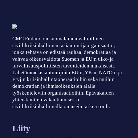
CMC Finland on suomalainen valtiollinen
siviilikriisinhallinnan asiantuntijaorganisaatio,
jonka tehtävä on edistää rauhaa, demokratiaa ja
vahvaa oikeusvaltiota Suomen ja EU:n ulko-ja
turvallisuuspoliittisten tavoitteiden mukaisesti.
Lähetämme asiantuntijoita EU:n, YK:n, NATO:n ja
Etyj:n kriisinhallintaoperaatioihin sekä muihin
demokratian ja ihmisoikeuksien alalla
työskenteleviin organisaatioihin. Epävakaiden
yhteiskuntien vakauttamisessa
siviilikriisinhallinnalla on usein tärkeä rooli.
Liity