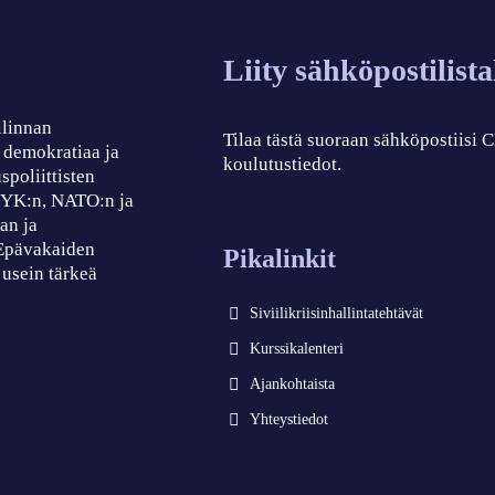
Liity sähköpostilist
llinnan
Tilaa tästä suoraan sähköpostiisi
, demokratiaa ja
koulutustiedot.
spoliittisten
, YK:n, NATO:n ja
an ja
 Epävakaiden
Pikalinkit
 usein tärkeä
Siviilikriisinhallintatehtävät
Kurssikalenteri
Ajankohtaista
Yhteystiedot