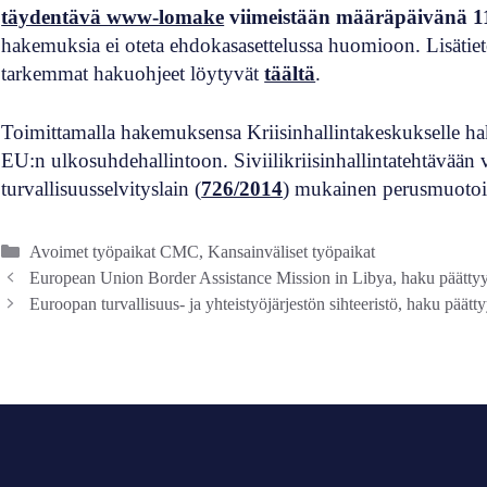
täydentävä www-lomake
viimeistään määräpäivänä 11
hakemuksia ei oteta ehdokasasettelussa huomioon. Lisätieto
tarkemmat hakuohjeet löytyvät
täältä
.
Toimittamalla hakemuksensa Kriisinhallintakeskukselle h
EU:n ulkosuhdehallintoon. Siviilikriisinhallintatehtävään 
turvallisuusselvityslain (
726/2014
) mukainen perusmuotoin
Kategoriat
Avoimet työpaikat CMC
,
Kansainväliset työpaikat
European Union Border Assistance Mission in Libya, haku päättyy
Euroopan turvallisuus- ja yhteistyöjärjestön sihteeristö, haku päätt