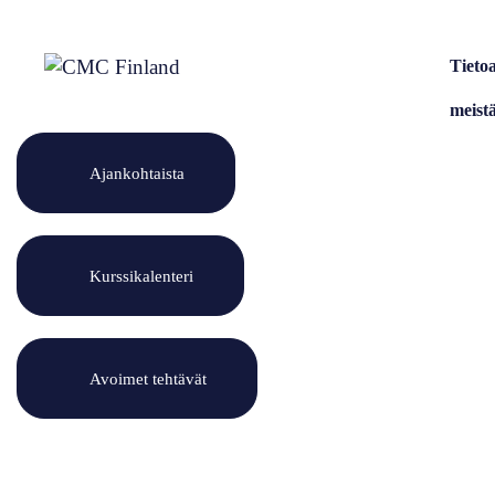
Siirry
sisältöön
Tieto
meist
Ajankohtaista
Kurssikalenteri
Avoimet tehtävät