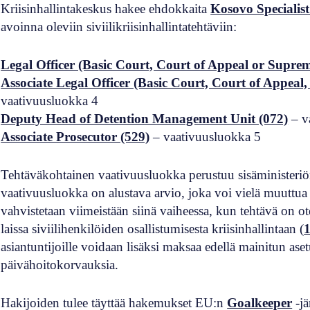
Kriisinhallintakeskus hakee ehdokkaita
Kosovo Specialis
avoinna oleviin siviilikriisinhallintatehtäviin:
Legal Officer (Basic Court, Court of Appeal or Supre
Associate Legal Officer (Basic Court, Court of Appeal
vaativuusluokka 4
Deputy Head of Detention Management Unit (072)
– v
Associate Prosecutor (529)
– vaativuusluokka 5
Tehtäväkohtainen vaativuusluokka perustuu sisäministeriö
vaativuusluokka on alustava arvio, joka voi vielä muuttu
vahvistetaan viimeistään siinä vaiheessa, kun tehtävä on ot
laissa siviilihenkilöiden osallistumisesta kriisinhallintaan (
asiantuntijoille voidaan lisäksi maksaa edellä mainitun as
päivähoitokorvauksia.
Hakijoiden tulee täyttää hakemukset EU:n
Goalkeeper
-jä