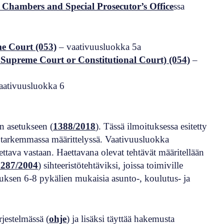
t Chambers and Special Prosecutor’s Office
ssa
me Court (053)
– vaativuusluokka 5a
, Supreme Court or Constitutional Court) (054)
–
aativuusluokka 6
n asetukseen (
1388/2018
). Tässä ilmoituksessa esitetty
a tarkemmassa määrittelyssä. Vaativuusluokka
ettava vastaan. Haettavana olevat tehtävät määritellään
1287/2004
) sihteeristötehtäviksi, joissa toimiville
etuksen 6-8 pykälien mukaisia asunto-, koulutus- ja
rjestelmässä (
ohje
) ja lisäksi täyttää hakemusta