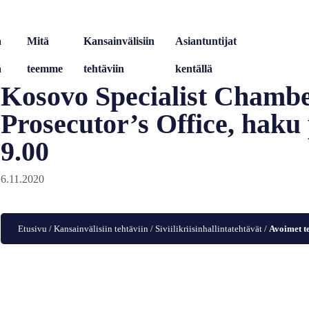
a
Mitä
Kansainvälisiin
Asiantuntijat
ä
teemme
tehtäviin
kentällä
Kosovo Specialist Chambe
Prosecutor’s Office, haku 
9.00
6.11.2020
Etusivu
/
Kansainvälisiin tehtäviin
/
Siviilikriisinhallintatehtävät
/
Avoimet t