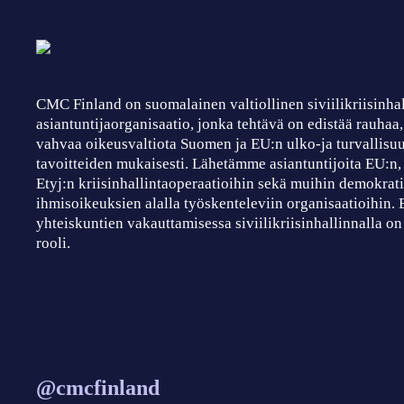
CMC Finland on suomalainen valtiollinen siviilikriisinha
asiantuntijaorganisaatio, jonka tehtävä on edistää rauhaa
vahvaa oikeusvaltiota Suomen ja EU:n ulko-ja turvallisuu
tavoitteiden mukaisesti. Lähetämme asiantuntijoita EU:n
Etyj:n kriisinhallintaoperaatioihin sekä muihin demokrati
ihmisoikeuksien alalla työskenteleviin organisaatioihin.
yhteiskuntien vakauttamisessa siviilikriisinhallinnalla on
rooli.
@cmcfinland