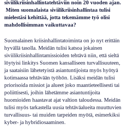
siviilikriisinhallintatehtäviin noin 20 vuoden ajan.
Miten suomalaista siviilikriisinhallintaa tulisi
mielestäsi kehittää, jotta tekemämme työ olisi
mahdollisimman vaikuttavaa?
Suomalainen kriisinhallintatoiminta on jo nyt erittäin
hyvällä tasolla. Meidän tulisi katsoa jokainen
siviilikriisinhallintamissioiden tehtävä niin, että sieltä
löytyisi linkitys Suomen kansalliseen turvallisuuteen,
ja saataisiin lähetetyistä asiantuntijoista myös hyötyä
kotimaassa tehtävään työhön. Lisäksi meidän tulisi
priorisoida missiot ja alueet joko maantieteellisesti tai
poliittisesti, joihin lähetämme asiantuntijoita
huomioiden haastavat ajat valtion taloudessa. Meidän
tulisi myös tarkastella uusia tehtäväalueita muuttuvien
turvallisuus- tai muiden tarpeiden myötä, esimerkiksi
kyber- ja hybridiosaaminen.