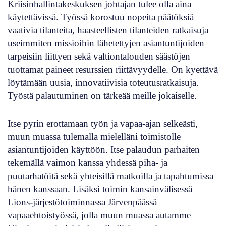
Kriisinhallintakeskuksen johtajan tulee olla aina
käytettävissä. Työssä korostuu nopeita päätöksiä
vaativia tilanteita, haasteellisten tilanteiden ratkaisuja
useimmiten missioihin lähetettyjen asiantuntijoiden
tarpeisiin liittyen sekä valtiontalouden säästöjen
tuottamat paineet resurssien riittävyydelle. On kyettävä
löytämään uusia, innovatiivisia toteutusratkaisuja.
Työstä palautuminen on tärkeää meille jokaiselle.
Itse pyrin erottamaan työn ja vapaa-ajan selkeästi,
muun muassa tulemalla mielelläni toimistolle
asiantuntijoiden käyttöön. Itse palaudun parhaiten
tekemällä vaimon kanssa yhdessä piha- ja
puutarhatöitä sekä yhteisillä matkoilla ja tapahtumissa
hänen kanssaan. Lisäksi toimin kansainvälisessä
Lions-järjestötoiminnassa Järvenpäässä
vapaaehtoistyössä, jolla muun muassa autamme