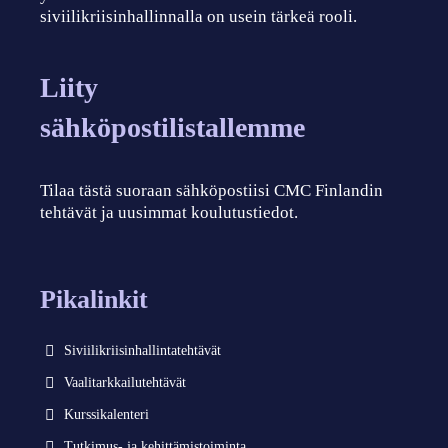
siviilikriisinhallinnalla on usein tärkeä rooli.
Liity
sähköpostilistallemme
Tilaa tästä suoraan sähköpostiisi CMC Finlandin
tehtävät ja uusimmat koulutustiedot.
Pikalinkit
Siviilikriisinhallintatehtävät
Vaalitarkkailutehtävät
Kurssikalenteri
Tutkimus- ja kehittämistoiminta