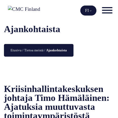
Siirry
sisältöön
FI
Ajankohtaista
Etusivu
 / 
Tietoa meistä
 / 
Ajankohtaista
Kriisinhallintakeskuksen
johtaja Timo Hämäläinen:
Ajatuksia muuttuvasta
toimintaympäristöstä