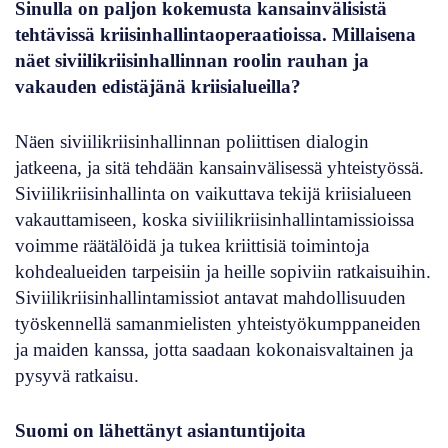
Sinulla on paljon kokemusta kansainvälisistä
tehtävissä kriisinhallintaoperaatioissa. Millaisena
näet siviilikriisinhallinnan roolin rauhan ja
vakauden edistäjänä kriisialueilla?
Näen siviilikriisinhallinnan poliittisen dialogin
jatkeena, ja sitä tehdään kansainvälisessä yhteistyössä.
Siviilikriisinhallinta on vaikuttava tekijä kriisialueen
vakauttamiseen, koska siviilikriisinhallintamissioissa
voimme räätälöidä ja tukea kriittisiä toimintoja
kohdealueiden tarpeisiin ja heille sopiviin ratkaisuihin.
Siviilikriisinhallintamissiot antavat mahdollisuuden
työskennellä samanmielisten yhteistyökumppaneiden
ja maiden kanssa, jotta saadaan kokonaisvaltainen ja
pysyvä ratkaisu.
Suomi on lähettänyt asiantuntijoita