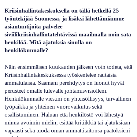
Kriisinhallintakeskuksella on tällä hetkellä 25
työntekijää Suomessa, ja lisäksi lähettämiämme
asiantuntijoita palvelee
siviilikriisinhallintatehtävissä maailmalla noin sata
henkilöä. Mitä ajatuksia sinulla on
henkilökunnalle?
Näin ensimmäisen kuukauden jälkeen voin todeta, että
Kriisinhallintakeskuksessa työskentelee rautaisia
ammattilaisia. Saamani perehdytys on luonut hyvät
perusteet omalle tulevalle johtamisvisiolleni.
Henkilökunnalle viestini on yhteisöllisyys, turvallinen
työpaikka ja yhteinen vuorovaikutus sekä
osallistuminen. Haluan että henkilöstö voi lähestyä
minua avoimin mielin, esittää kritiikkiä tai ajatuksiaan
vapaasti sekä tuoda oman ammattitaitonsa päätöksieni