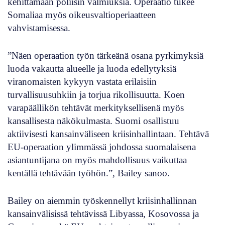
kehittämään poliisin valmiuksia. Operaatio tukee
Somaliaa myös oikeusvaltioperiaatteen
vahvistamisessa.
”Näen operaation työn tärkeänä osana pyrkimyksiä
luoda vakautta alueelle ja luoda edellytyksiä
viranomaisten kykyyn vastata erilaisiin
turvallisuusuhkiin ja torjua rikollisuutta. Koen
varapäällikön tehtävät merkityksellisenä myös
kansallisesta näkökulmasta. Suomi osallistuu
aktiivisesti kansainväliseen kriisinhallintaan. Tehtävä
EU-operaation ylimmässä johdossa suomalaisena
asiantuntijana on myös mahdollisuus vaikuttaa
kentällä tehtävään työhön.”, Bailey sanoo.
Bailey on aiemmin työskennellyt kriisinhallinnan
kansainvälisissä tehtävissä Libyassa, Kosovossa ja