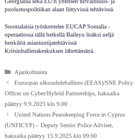
Georgiassa sekä EU:n yhteisen turvallisuus- ja
puolustuspolitiikan alaan liittyvissä tehtävissä.
Suomalaisia työskentelee EUCAP Somalia -
operaatiossa tällä hetkellä Baileyn lisäksi neljä
henkilöä asiantuntijatehtävissä
Kriisinhallintakeskuksen lähettämänä.
Kategoriat
Ajankohtaista
Euroopan ulkosuhdehallinto (EEAS)/SNE Policy
Officer on Cyber/Hybrid Partnerships, hakuaika
päättyy 9.9.2025 klo 9.00
United Nations Peacekeeping Force in Cyprus
(UNFICYP) – Deputy Senior Police Adviser,
hakuaika päättyy 15.9.2025 klo 09:00