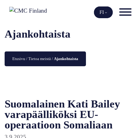
Siirry
sisältöön
FI
Ajankohtaista
Etusivu
 / 
Tietoa meistä
 / 
Ajankohtaista
Suomalainen Kati Bailey
varapäälliköksi EU-
operaatioon Somaliaan
3.9.2025