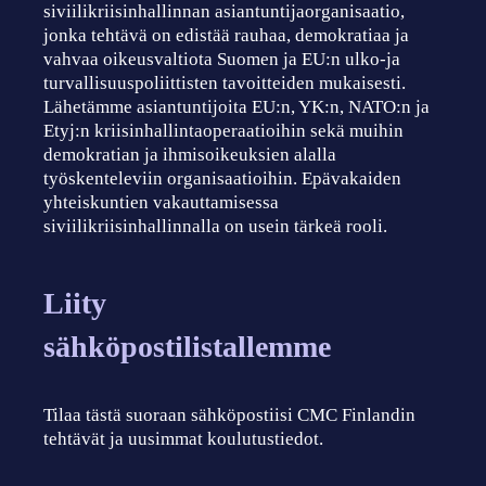
siviilikriisinhallinnan asiantuntijaorganisaatio,
jonka tehtävä on edistää rauhaa, demokratiaa ja
vahvaa oikeusvaltiota Suomen ja EU:n ulko-ja
turvallisuuspoliittisten tavoitteiden mukaisesti.
Lähetämme asiantuntijoita EU:n, YK:n, NATO:n ja
Etyj:n kriisinhallintaoperaatioihin sekä muihin
demokratian ja ihmisoikeuksien alalla
työskenteleviin organisaatioihin. Epävakaiden
yhteiskuntien vakauttamisessa
siviilikriisinhallinnalla on usein tärkeä rooli.
Liity
sähköpostilistallemme
Tilaa tästä suoraan sähköpostiisi CMC Finlandin
tehtävät ja uusimmat koulutustiedot.