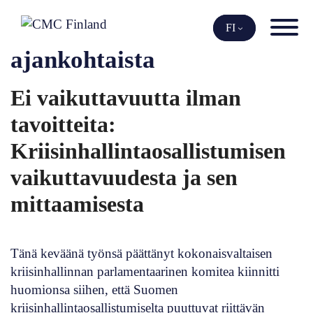
Siirry
sisältöön
FI
ajankohtaista
Ei vaikuttavuutta ilman
tavoitteita:
Kriisinhallintaosallistumisen
vaikuttavuudesta ja sen
mittaamisesta
Tänä keväänä työnsä päättänyt kokonaisvaltaisen
kriisinhallinnan parlamentaarinen komitea kiinnitti
huomionsa siihen, että Suomen
kriisinhallintaosallistumiselta puuttuvat riittävän