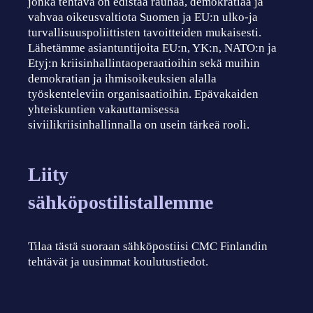
jonka tehtävä on edistää rauhaa, demokratiaa ja
vahvaa oikeusvaltiota Suomen ja EU:n ulko-ja
turvallisuuspoliittisten tavoitteiden mukaisesti.
Lähetämme asiantuntijoita EU:n, YK:n, NATO:n ja
Etyj:n kriisinhallintaoperaatioihin sekä muihin
demokratian ja ihmisoikeuksien alalla
työskenteleviin organisaatioihin. Epävakaiden
yhteiskuntien vakauttamisessa
siviilikriisinhallinnalla on usein tärkeä rooli.
Liity
sähköpostilistallemme
Tilaa tästä suoraan sähköpostiisi CMC Finlandin
tehtävät ja uusimmat koulutustiedot.