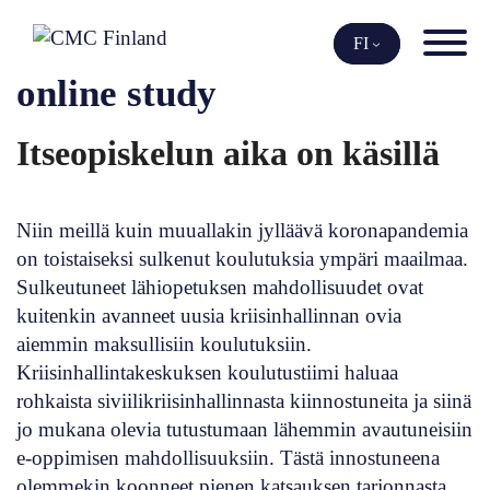
Siirry
sisältöön
FI
online study
Itseopiskelun aika on käsillä
Niin meillä kuin muuallakin jylläävä koronapandemia
on toistaiseksi sulkenut koulutuksia ympäri maailmaa.
Sulkeutuneet lähiopetuksen mahdollisuudet ovat
kuitenkin avanneet uusia kriisinhallinnan ovia
aiemmin maksullisiin koulutuksiin.
Kriisinhallintakeskuksen koulutustiimi haluaa
rohkaista siviilikriisinhallinnasta kiinnostuneita ja siinä
jo mukana olevia tutustumaan lähemmin avautuneisiin
e-oppimisen mahdollisuuksiin. Tästä innostuneena
olemmekin koonneet pienen katsauksen tarjonnasta.