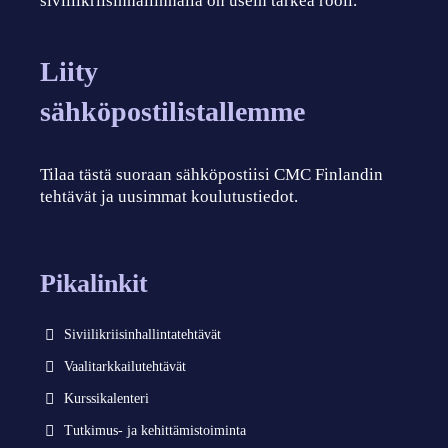
siviilikriisinhallinnalla on usein tärkeä rooli.
Liity
sähköpostilistallemme
Tilaa tästä suoraan sähköpostiisi CMC Finlandin
tehtävät ja uusimmat koulutustiedot.
Pikalinkit
Siviilikriisinhallintatehtävät
Vaalitarkkailutehtävät
Kurssikalenteri
Tutkimus- ja kehittämistoiminta