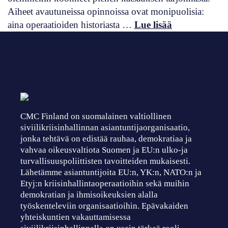
Aiheet avautuneissa opinnoissa ovat monipuolisia:
aina operaatioiden historiasta …
Lue lisää
CMC Finland on suomalainen valtiollinen
siviilikriisinhallinnan asiantuntijaorganisaatio,
jonka tehtävä on edistää rauhaa, demokratiaa ja
vahvaa oikeusvaltiota Suomen ja EU:n ulko-ja
turvallisuuspoliittisten tavoitteiden mukaisesti.
Lähetämme asiantuntijoita EU:n, YK:n, NATO:n ja
Etyj:n kriisinhallintaoperaatioihin sekä muihin
demokratian ja ihmisoikeuksien alalla
työskenteleviin organisaatioihin. Epävakaiden
yhteiskuntien vakauttamisessa