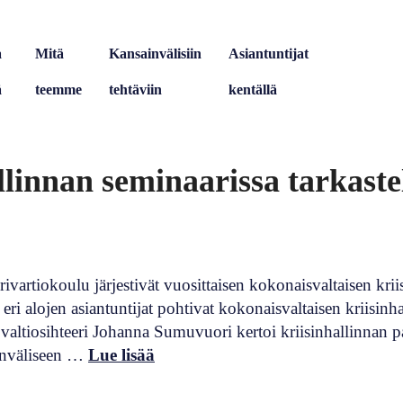
a
Mitä
Kansainvälisiin
Asiantuntijat
ä
teemme
tehtäviin
kentällä
llinnan seminaarissa tarkaste
tiokoulu järjestivät vuosittaisen kokonaisvaltaisen krii
eri alojen asiantuntijat pohtivat kokonaisvaltaisen kriisin
valtiosihteeri Johanna Sumuvuori kertoi kriisinhallinnan p
inväliseen …
Lue lisää