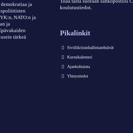
Tilaa tästä suoraan sähköpostiisi
, demokratiaa ja
koulutustiedot.
spoliittisten
, YK:n, NATO:n ja
an ja
 Epävakaiden
Pikalinkit
 usein tärkeä
Siviilikriisinhallintatehtävät
Kurssikalenteri
Ajankohtaista
Yhteystiedot