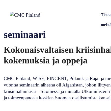
Siirry
sisältöön
Tieto
meist
seminaari
Kokonaisvaltaisen kriisinha
kokemuksia ja oppeja
CMC Finland, WISE, FINCENT, Polamk ja Raja- ja merivar
vuonna seminaarin aiheena oli Afganistan, johon liittyen 
kriisinhallinnasta – Suomessa ja muualla Ulkoministerin 
ja toimeenpanosta koskien Suomen osallistumista kansa