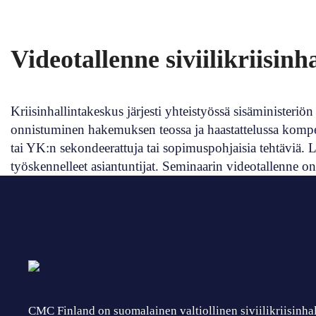
Videotallenne siviilikriisin
Kriisinhallintakeskus järjesti yhteistyössä sisäministeri
onnistuminen hakemuksen teossa ja haastattelussa kompet
tai YK:n sekondeerattuja tai sopimuspohjaisia tehtäviä. 
työskennelleet asiantuntijat. Seminaarin videotallenne o
CMC Finland on suomalainen valtiollinen siviilikriisinha