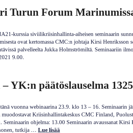
aari Turun Forum Marinumissa
A21-kurssia siviilikriisinhallinta-aiheisen seminaarin s
eutumisesta ovat kertomassa CMC:n johtaja Kirsi Henriksson 
ehtävissä palvelleelta Jukka Holmströmiltä. Seminaariin il
.2021 9.00.
sa – YK:n päätöslauselma 1325
n tänä vuonna webinaarina 23.9. klo 13 – 16. Seminaarin j
nka muodostavat Kriisinhallintakeskus CMC Finland, Puol
u. Seminaarin ohjelma: 13.00 Seminaarin avaussanat Kirsi
uhonen, tutkija …
Lue lisää