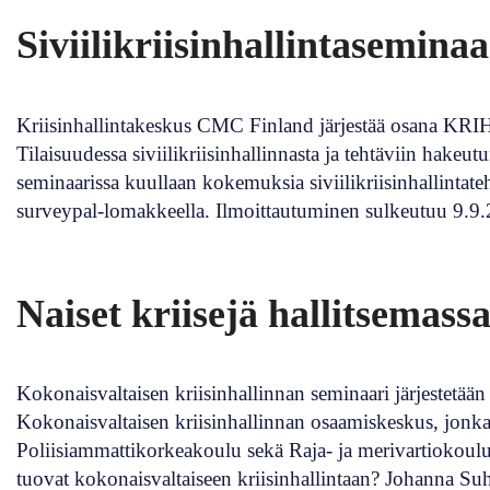
Siviilikriisinhallintasemin
Kriisinhallintakeskus CMC Finland järjestää osana KRIH
Tilaisuudessa siviilikriisinhallinnasta ja tehtäviin hak
seminaarissa kuullaan kokemuksia siviilikriisinhallintat
surveypal-lomakkeella. Ilmoittautuminen sulkeutuu 9.9
Naiset kriisejä hallitsemas
Kokonaisvaltaisen kriisinhallinnan seminaari järjestetää
Kokonaisvaltaisen kriisinhallinnan osaamiskeskus, jo
Poliisiammattikorkeakoulu sekä Raja- ja merivartiokoul
tuovat kokonaisvaltaiseen kriisinhallintaan? Johanna S