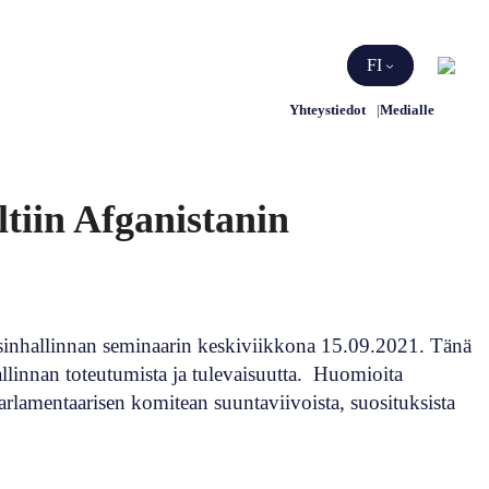
Etsi
FI
Yhteystiedot
Medialle
ltiin Afganistanin
sinhallinnan seminaarin keskiviikkona 15.09.2021. Tänä
hallinnan toteutumista ja tulevaisuutta. Huomioita
arlamentaarisen komitean suuntaviivoista, suosituksista