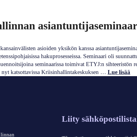
hallinnan asiantuntijaseminaar
ön kansainvälisten asioiden yksikön kanssa asiantuntijasemi
enssipohjaisissa hakuprosesseissa. Seminaari oli suunnatt
Luennoitsijoina seminaarissa toimivat ETYJ:n sihteeristön r
n nyt katsottavissa Kriisinhallintakeskuksen …
Lue lisää
Liity sähköpostilist
llinnan