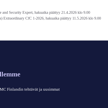
and Security Expert, hakuaika päättyy 21.4.2026 klo 9.00
Extraordinary CfC 1-2026, hakuaika päättyy 11.5.2026 klo 9.00
allemme
 CMC Finlandin tehtävät ja uusimmat