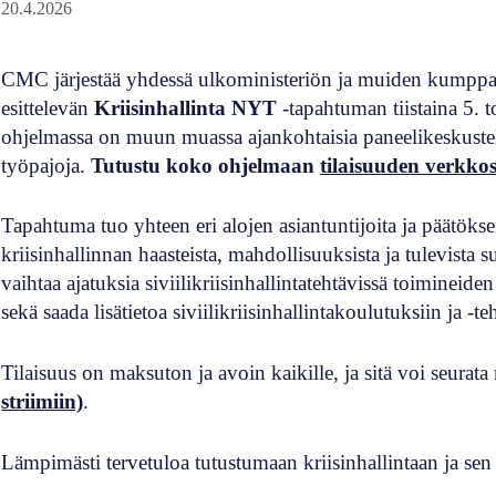
20.4.2026
CMC järjestää yhdessä ulkoministeriön ja muiden kumppane
esittelevän
Kriisinhallinta NYT
-tapahtuman tiistaina 5. 
ohjelmassa on muun muassa ajankohtaisia paneelikeskustelu
työpajoja.
Tutustu koko ohjelmaan
tilaisuuden verkkosi
Tapahtuma tuo yhteen eri alojen asiantuntijoita ja päätöks
kriisinhallinnan haasteista, mahdollisuuksista ja tulevista 
vaihtaa ajatuksia siviilikriisinhallintatehtävissä toiminei
sekä saada lisätietoa siviilikriisinhallintakoulutuksiin ja -
Tilaisuus on maksuton ja avoin kaikille, ja sitä voi seura
striimiin)
.
Lämpimästi tervetuloa tutustumaan kriisinhallintaan ja sen