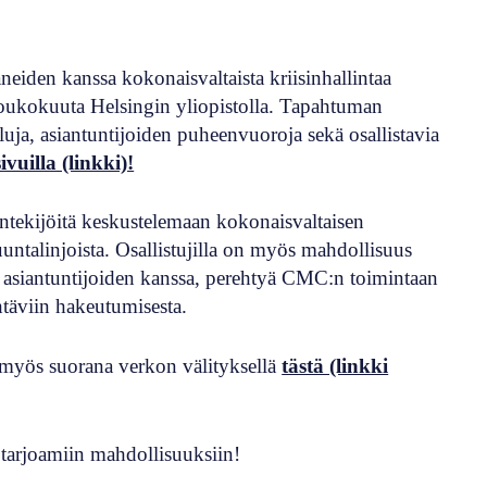
iden kanssa kokonaisvaltaista kriisinhallintaa
toukokuuta Helsingin yliopistolla. Tapahtuman
ja, asiantuntijoiden puheenvuoroja sekä osallistavia
vuilla (linkki)!
entekijöitä keskustelemaan kokonaisvaltaisen
suuntalinjoista. Osallistujilla on myös mahdollisuus
den asiantuntijoiden kanssa, perehtyä CMC:n toimintaan
tehtäviin hakeutumisesta.
ta myös suorana verkon välityksellä
tästä (linkki
 tarjoamiin mahdollisuuksiin!