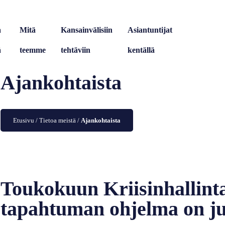
a
Mitä
Kansainvälisiin
Asiantuntijat
ä
teemme
tehtäviin
kentällä
Ajankohtaista
Etusivu
/
Tietoa meistä
/
Ajankohtaista
Toukokuun Kriisinhallint
tapahtuman ohjelma on ju