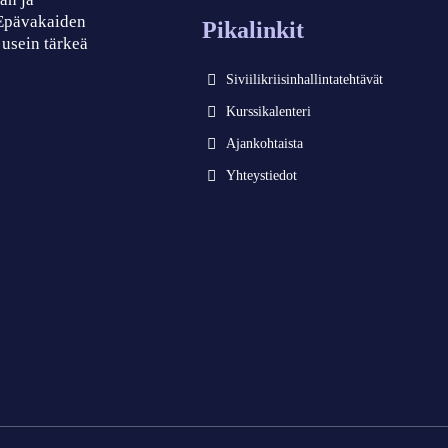
 Epävakaiden
Pikalinkit
 usein tärkeä
Siviilikriisinhallintatehtävät
Kurssikalenteri
Ajankohtaista
Yhteystiedot