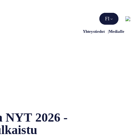
Etsi
FI
Yhteystiedot
Medialle
a NYT 2026 -
lkaistu