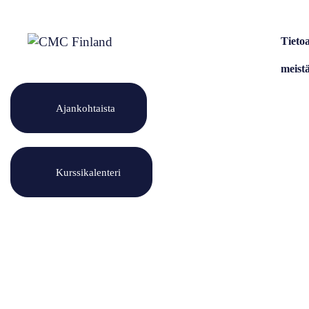
Siirry
sisältöön
Tieto
meist
Ajankohtaista
Kurssikalenteri