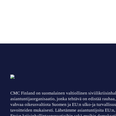
CMC Finland on suomalainen valtiollinen siviilikriisinha
asiantuntijaorganisaatio, jonka tehtävä on edistää rauhaa
vahvaa oikeusvaltiota Suomen ja EU:n ulko-ja turvallisuu
tavoitteiden mukaisesti. Lähetämme asiantuntijoita EU:n
Etyj:n kriisinhallintaoperaatioihin sekä muihin demokrati