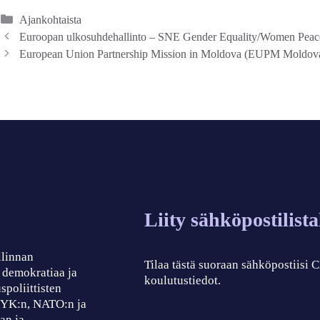
Kategoriat
Ajankohtaista
Euroopan ulkosuhdehallinto – SNE Gender Equality/Women Peace 
European Union Partnership Mission in Moldova (EUPM Moldova) 
Liity sähköpostilist
llinnan
Tilaa tästä suoraan sähköpostiisi
, demokratiaa ja
koulutustiedot.
spoliittisten
, YK:n, NATO:n ja
an ja