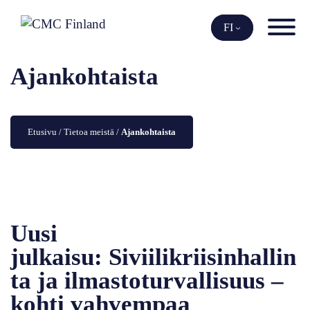
Siirry
sisältöön
FI
Ajankohtaista
Etusivu
 / 
Tietoa meistä
 / 
Ajankohtaista
Uusi
julkaisu: Siviilikriisinhallin
ta ja ilmastoturvallisuus –
kohti vahvempaa