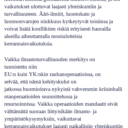
vaikutukset ulottuvat laajasti yhteiskuntiin ja
turvallisuuteen. Ääri-ilmiöt, luontokato ja
luonnonvarojen niukkuus kytkeytyvät toisiinsa ja
voivat lisätä konfliktien riskiä erityisesti haurailla
alueilla aiheuttamalla moniulotteisia
kerrannaisvaikutuksia.
Vaikka ilmastoturvallisuuden merkitys on
tunnistettu niin
EU:n kuin YK:nkin rauhanoperaatioissa, on
selvää, että nämä kehityskulut on
jatkossa huomioitava nykyistä vahvemmin kriisinhalli
ntaoperaatioiden suunnittelussa ja
resursoinnissa. Vaikka operaatioiden mandaatit eivät
välttämättä suoraan liittyisikään ilmasto- ja
ympäristökysymyksiin, vaikuttavat
kerrannaisvaikutukset laajasti paikallisiin yhteiskuntiin