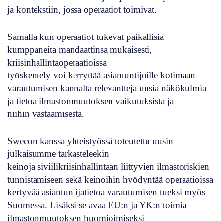
ja kontekstiin, jossa operaatiot toimivat.
Samalla kun operaatiot tukevat paikallisia
kumppaneita mandaattinsa mukaisesti,
kriisinhallintaoperaatioissa
työskentely voi kerryttää asiantuntijoille kotimaan
varautumisen kannalta relevantteja uusia näkökulmia
ja tietoa ilmastonmuutoksen vaikutuksista ja
niihin vastaamisesta.
Swecon kanssa yhteistyössä toteutettu uusin
julkaisumme tarkasteleekin
keinoja siviilikriisinhallintaan liittyvien ilmastoriskien
tunnistamiseen sekä keinoihin hyödyntää operaatioissa
kertyvää asiantuntijatietoa varautumisen tueksi myös
Suomessa. Lisäksi se avaa EU:n ja YK:n toimia
ilmastonmuutoksen huomioimiseksi