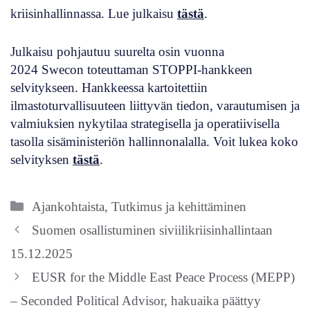
kriisinhallinnassa. Lue julkaisu
tästä
.
Julkaisu pohjautuu suurelta osin vuonna
2024 Swecon toteuttaman STOPPI-hankkeen
selvitykseen. Hankkeessa kartoitettiin
ilmastoturvallisuuteen liittyvän tiedon, varautumisen ja
valmiuksien nykytilaa strategisella ja operatiivisella
tasolla sisäministeriön hallinnonalalla. Voit lukea koko
selvityksen
tästä
.
Kategoriat
Ajankohtaista
,
Tutkimus ja kehittäminen
Suomen osallistuminen siviilikriisinhallintaan
15.12.2025
EUSR for the Middle East Peace Process (MEPP)
– Seconded Political Advisor, hakuaika päättyy