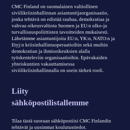
CMC Finland on suomalainen valtiollinen
siviilikriisinhallinnan asiantuntijaorganisaatio,
jonka tehtävä on edistää rauhaa, demokratiaa ja
vahvaa oikeusvaltiota Suomen ja EU:n ulko-ja
turvallisuuspoliittisten tavoitteiden mukaisesti.
Lähetämme asiantuntijoita EU:n, YK:n, NATO:n ja
Etyj:n kriisinhallintaoperaatioihin sekä muihin
demokratian ja ihmisoikeuksien alalla
työskenteleviin organisaatioihin. Epävakaiden
yhteiskuntien vakauttamisessa
siviilikriisinhallinnalla on usein tärkeä rooli.
Liity
sähköpostilistallemme
Tilaa tästä suoraan sähköpostiisi CMC Finlandin
tehtävät ja uusimmat koulutustiedot.