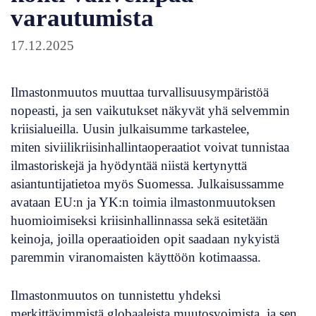
varautumista
17.12.2025
Ilmastonmuutos muuttaa turvallisuusympäristöä
nopeasti, ja sen vaikutukset näkyvät yhä selvemmin
kriisialueilla. Uusin julkaisumme
tarkastelee,
miten siviilikriisinhallintaoperaatiot voivat tunnistaa
ilmastoriskejä ja hyödyntää niistä kertynyttä
asiantuntijatietoa myös Suomessa. Julkaisussamme
avataan EU:n ja YK:n toimia ilmastonmuutoksen
huomioimiseksi kriisinhallinnassa sekä esitetään
keinoja, joilla operaatioiden opit saadaan nykyistä
paremmin viranomaisten käyttöön kotimaassa.
Ilmastonmuutos on tunnistettu yhdeksi
merkittävimmistä globaaleista muutosvoimista, ja sen