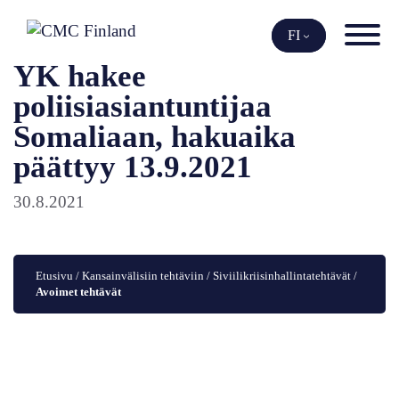
Siirry
sisältöön
FI
YK hakee
poliisiasiantuntijaa
Somaliaan, hakuaika
päättyy 13.9.2021
30.8.2021
Etusivu
 / 
Kansainvälisiin tehtäviin
 / 
Siviilikriisinhallintatehtävät
 / 
Avoimet tehtävät