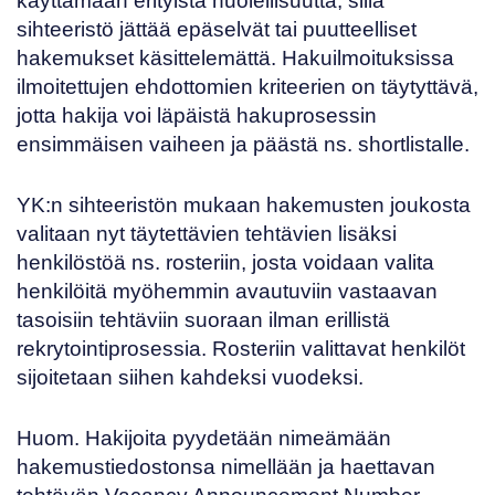
käyttämään erityistä huolellisuutta, sillä
sihteeristö jättää epäselvät tai puutteelliset
hakemukset käsittelemättä. Hakuilmoituksissa
ilmoitettujen ehdottomien kriteerien on täytyttävä,
jotta hakija voi läpäistä hakuprosessin
ensimmäisen vaiheen ja päästä ns. shortlistalle.
YK:n sihteeristön mukaan hakemusten joukosta
valitaan nyt täytettävien tehtävien lisäksi
henkilöstöä ns. rosteriin, josta voidaan valita
henkilöitä myöhemmin avautuviin vastaavan
tasoisiin tehtäviin suoraan ilman erillistä
rekrytointiprosessia. Rosteriin valittavat henkilöt
sijoitetaan siihen kahdeksi vuodeksi.
Huom. Hakijoita pyydetään nimeämään
hakemustiedostonsa nimellään ja haettavan