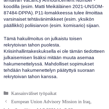
tehtävän Vacancy Announcement Number -
koodilla (esim. Matti Meikäläinen 2021-UNSOM-
87484-DPPA). P11-lomakkeessa tulee ilmoittaa
varsinaiset tehtävänimikkeet (esim. yksikön
päällikkö) poliisiarvon (esim. komisario) sijaan.
Tämä hakuilmoitus on julkaistu toisen
rekrytoivan tahon puolesta.
Kriisinhallintakeskuksella ei ole tämän tiedotteen
julkaisemisen lisäksi mitään muuta asemaa
hakumenettelyssä. Mahdolliset sopimukset
tehdään hakumenettelyn päätyttyä suoraan
rekrytoivan tahon kanssa.
Kategoriat
Kansainväliset työpaikat
European Union Advisory Mission in Iraq,