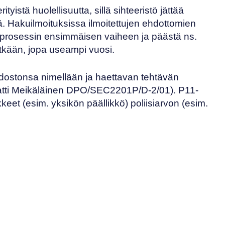
stä huolellisuutta, sillä sihteeristö jättää
ä. Hakuilmoituksissa ilmoitettujen ehdottomien
hakuprosessin ensimmäisen vaiheen ja päästä ns.
itkään, jopa useampi vuosi.
ostonsa nimellään ja haettavan tehtävän
tti Meikäläinen DPO/SEC2201P/D-2/01). P11-
keet (esim. yksikön päällikkö) poliisiarvon (esim.