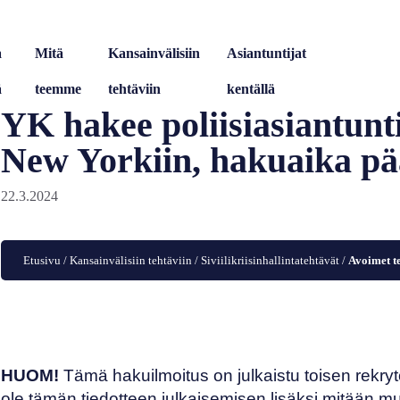
a
Mitä
Kansainvälisiin
Asiantuntijat
ä
teemme
tehtäviin
kentällä
YK hakee poliisiasiantun
New Yorkiin, hakuaika pä
22.3.2024
Etusivu
/
Kansainvälisiin tehtäviin
/
Siviilikriisinhallintatehtävät
/
Avoimet t
HUOM!
Tämä hakuilmoitus on julkaistu toisen rekryt
ole tämän tiedotteen julkaisemisen lisäksi mitään