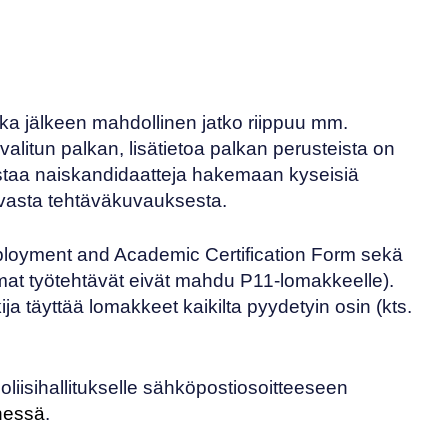
nka jälkeen mahdollinen jatko riippuu mm.
itun palkan, lisätietoa palkan perusteista on
ustaa naiskandidaatteja hakemaan kyseisiä
evasta tehtäväkuvauksesta.
loyment and Academic Certification Form
sekä
mmat työtehtävät eivät mahdu P11-lomakkeelle).
 täyttää lomakkeet kaikilta pyydetyin osin (kts.
liisihallitukselle sähköpostiosoitteeseen
nnessä
.