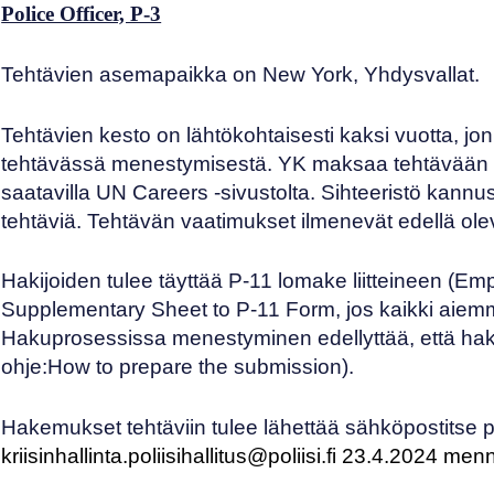
Police Officer, P-3
Tehtävien asemapaikka on New York, Yhdysvallat.
Tehtävien kesto on lähtökohtaisesti kaksi vuotta, jo
tehtävässä menestymisestä. YK maksaa tehtävään val
saatavilla
UN Careers
-sivustolta. Sihteeristö kann
tehtäviä. Tehtävän vaatimukset ilmenevät edellä ol
Hakijoiden tulee täyttää
P-11 lomake
liitteineen (
Emp
Supplementary Sheet to P-11 Form
, jos kaikki aie
Hakuprosessissa menestyminen edellyttää, että hakija
ohje:
How to prepare the submission
).
Hakemukset tehtäviin tulee lähettää sähköpostitse po
kriisinhallinta.poliisihallitus@poliisi.fi 23.4.2024 me