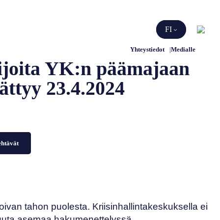
Etsi
FI
Yhteystiedot
Medialle
tijoita YK:n päämajaan
ättyy 23.4.2024
ehtävät
oivan tahon puolesta. Kriisinhallintakeskuksella ei
 muuta asemaa hakumenettelyssä