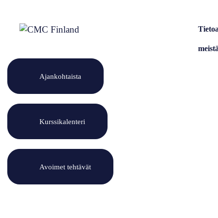
Siirry
sisältöön
Tieto
meist
Ajankohtaista
Kurssikalenteri
Avoimet tehtävät