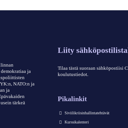
Liity sähköpostilist
llinnan
Tilaa tästä suoraan sähköpostiisi
, demokratiaa ja
koulutustiedot.
spoliittisten
, YK:n, NATO:n ja
an ja
 Epävakaiden
Pikalinkit
 usein tärkeä
Siviilikriisinhallintatehtävät
Kurssikalenteri