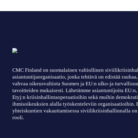
CMC Finland on suomalainen valtiollinen siviilikriisinha
asiantuntijaorganisaatio, jonka tehtävä on edistää rauhaa
vahvaa oikeusvaltiota Suomen ja EU:n ulko-ja turvallisuu
tavoitteiden mukaisesti. Lähetämme asiantuntijoita EU:n
Etyj:n kriisinhallintaoperaatioihin sekä muihin demokrati
ihmisoikeuksien alalla työskenteleviin organisaatioihin.
yhteiskuntien vakauttamisessa siviilikriisinhallinnalla on
rooli.