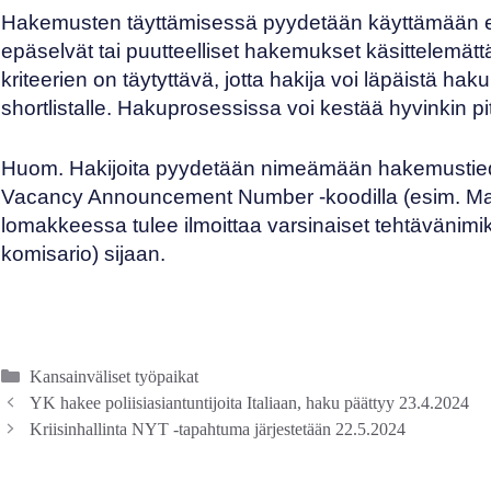
Hakemusten täyttämisessä pyydetään käyttämään erityi
epäselvät tai puutteelliset hakemukset käsittelemätt
kriteerien on täytyttävä, jotta hakija voi läpäistä 
shortlistalle. Hakuprosessissa voi kestää hyvinkin p
Huom. Hakijoita pyydetään nimeämään hakemustied
Vacancy Announcement Number -koodilla (esim. Ma
lomakkeessa tulee ilmoittaa varsinaiset tehtävänimik
komisario) sijaan.
Kategoriat
Kansainväliset työpaikat
YK hakee poliisiasiantuntijoita Italiaan, haku päättyy 23.4.2024
Kriisinhallinta NYT -tapahtuma järjestetään 22.5.2024