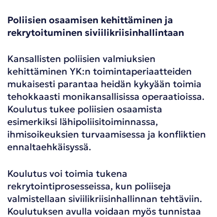
Poliisien osaamisen kehittäminen ja
rekrytoituminen siviilikriisinhallintaan
Kansallisten poliisien valmiuksien
kehittäminen YK:n toimintaperiaatteiden
mukaisesti parantaa heidän kykyään toimia
tehokkaasti monikansallisissa operaatioissa.
Koulutus tukee poliisien osaamista
esimerkiksi lähipoliisitoiminnassa,
ihmisoikeuksien turvaamisessa ja konfliktien
ennaltaehkäisyssä.
Koulutus voi toimia tukena
rekrytointiprosesseissa, kun poliiseja
valmistellaan siviilikriisinhallinnan tehtäviin.
Koulutuksen avulla voidaan myös tunnistaa