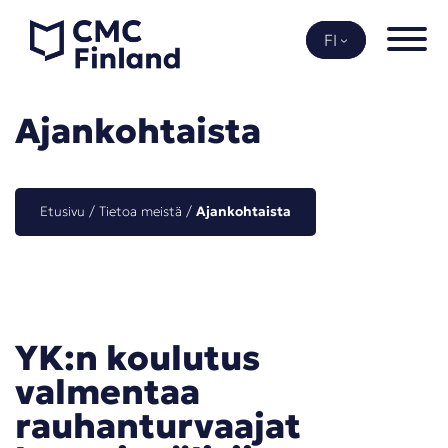
Siirry
sisältöön
FI
Ajankohtaista
Etusivu
 / 
Tietoa meistä
 / 
Ajankohtaista
YK:n koulutus
valmentaa
rauhanturvaajat