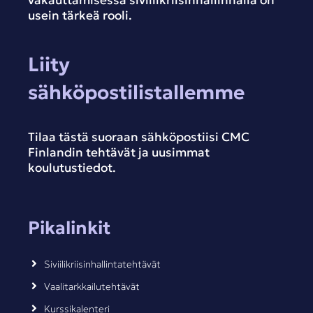
vakauttamisessa siviilikriisinhallinnalla on
usein tärkeä rooli.
Liity
sähköpostilistallemme
Tilaa tästä suoraan sähköpostiisi CMC
Finlandin tehtävät ja uusimmat
koulutustiedot.
Pikalinkit
Siviilikriisinhallintatehtävät
Vaalitarkkailutehtävät
Kurssikalenteri