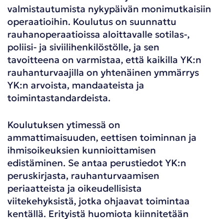
valmistautumista nykypäivän monimutkaisiin
operaatioihin. Koulutus on suunnattu
rauhanoperaatioissa aloittavalle sotilas-,
poliisi- ja siviilihenkilöstölle, ja sen
tavoitteena on varmistaa, että kaikilla YK:n
rauhanturvaajilla on yhtenäinen ymmärrys
YK:n arvoista, mandaateista ja
toimintastandardeista.
Koulutuksen ytimessä on
ammattimaisuuden, eettisen toiminnan ja
ihmisoikeuksien kunnioittamisen
edistäminen. Se antaa perustiedot YK:n
peruskirjasta, rauhanturvaamisen
periaatteista ja oikeudellisista
viitekehyksistä, jotka ohjaavat toimintaa
kentällä. Erityistä huomiota kiinnitetään