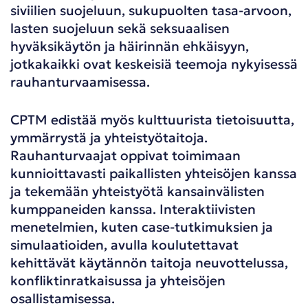
siviilien suojeluun, sukupuolten tasa-arvoon,
lasten suojeluun sekä seksuaalisen
hyväksikäytön ja häirinnän ehkäisyyn,
jotkakaikki ovat keskeisiä teemoja nykyisessä
rauhanturvaamisessa.
CPTM edistää myös kulttuurista tietoisuutta,
ymmärrystä ja yhteistyötaitoja.
Rauhanturvaajat oppivat toimimaan
kunnioittavasti paikallisten yhteisöjen kanssa
ja tekemään yhteistyötä kansainvälisten
kumppaneiden kanssa. Interaktiivisten
menetelmien, kuten case-tutkimuksien ja
simulaatioiden, avulla koulutettavat
kehittävät käytännön taitoja neuvottelussa,
konfliktinratkaisussa ja yhteisöjen
osallistamisessa.