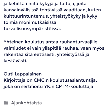
ja kehittää niitä kykyjä ja taitoja, joita
kansainvälisissä tehtävissä vaaditaan, kuten
kulttuurintuntemus, yhteistyökyky ja kyky
toimia monimutkaisissa
turvallisuusympäristöissä.
Yhteinen koulutus antaa rauhanturvaajille
valmiudet ei vain ylläpitää rauhaa, vaan myös
rakentaa sitä eettisesti, yhteistyössä ja
kestävästi.
Outi Lappalainen
Kirjoittaja on CMC:n koulutusasiantuntija,
joka on sertifioitu YK:n CPTM-kouluttaja
Kategoriat
Ajankohtaista