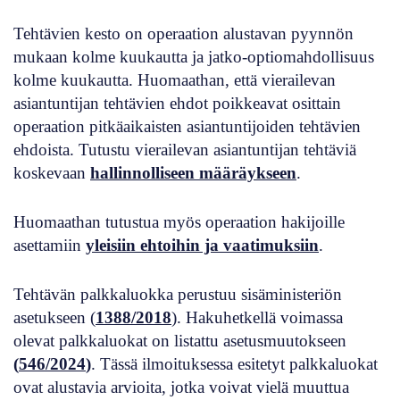
Tehtävien kesto on operaation alustavan pyynnön
mukaan kolme kuukautta ja jatko-optiomahdollisuus
kolme kuukautta. Huomaathan, että vierailevan
asiantuntijan tehtävien ehdot poikkeavat osittain
operaation pitkäaikaisten asiantuntijoiden tehtävien
ehdoista. Tutustu vierailevan asiantuntijan tehtäviä
koskevaan
hallinnolliseen määräykseen
.
Huomaathan tutustua myös operaation hakijoille
asettamiin
yleisiin ehtoihin ja vaatimuksiin
.
Tehtävän palkkaluokka perustuu sisäministeriön
asetukseen (
1388/2018
). Hakuhetkellä voimassa
olevat palkkaluokat on listattu asetusmuutokseen
(
546/2024
)
. Tässä ilmoituksessa esitetyt palkkaluokat
ovat alustavia arvioita, jotka voivat vielä muuttua