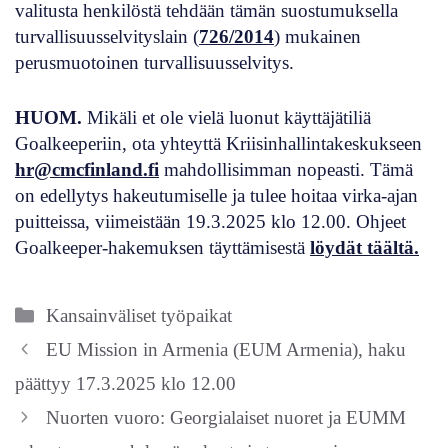
valitusta henkilöstä tehdään tämän suostumuksella
turvallisuusselvityslain (
726/2014
) mukainen
perusmuotoinen turvallisuusselvitys.
HUOM.
Mikäli et ole vielä luonut käyttäjätiliä
Goalkeeperiin, ota yhteyttä Kriisinhallintakeskukseen
hr@cmcfinland.fi
mahdollisimman nopeasti. Tämä
on edellytys hakeutumiselle ja tulee hoitaa virka-ajan
puitteissa, viimeistään 19.3.2025 klo 12.00. Ohjeet
Goalkeeper-hakemuksen täyttämisestä
löydät täältä.
Kategoriat
Kansainväliset työpaikat
EU Mission in Armenia (EUM Armenia), haku
päättyy 17.3.2025 klo 12.00
Nuorten vuoro: Georgialaiset nuoret ja EUMM