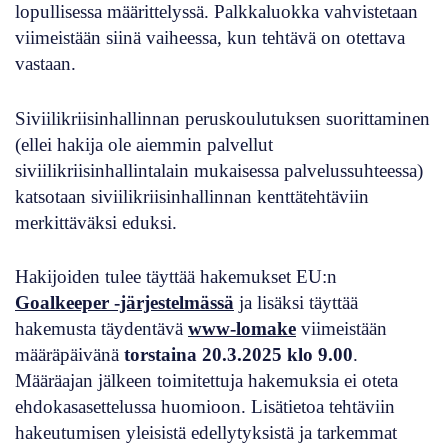
lopullisessa määrittelyssä. Palkkaluokka vahvistetaan
viimeistään siinä vaiheessa, kun tehtävä on otettava
vastaan.
Siviilikriisinhallinnan peruskoulutuksen suorittaminen
(ellei hakija ole aiemmin palvellut
siviilikriisinhallintalain mukaisessa palvelussuhteessa)
katsotaan siviilikriisinhallinnan kenttätehtäviin
merkittäväksi eduksi.
Hakijoiden tulee täyttää hakemukset EU:n
Goalkeeper -järjestelmässä
ja lisäksi täyttää
hakemusta täydentävä
www-lomake
viimeistään
määräpäivänä
torstaina 20.3.2025 klo 9.00
.
Määräajan jälkeen toimitettuja hakemuksia ei oteta
ehdokasasettelussa huomioon. Lisätietoa tehtäviin
hakeutumisen yleisistä edellytyksistä ja tarkemmat