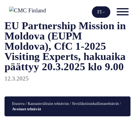
Siirry
sisältöön
FI
EU Partnership Mission in
Moldova (EUPM
Moldova), CfC 1-2025
Visiting Experts, hakuaika
päättyy 20.3.2025 klo 9.00
12.3.2025
Etusivu
 / 
Kansainvälisiin tehtäviin
 / 
Siviilikriisinhallintatehtävät
 / 
Avoimet tehtävät