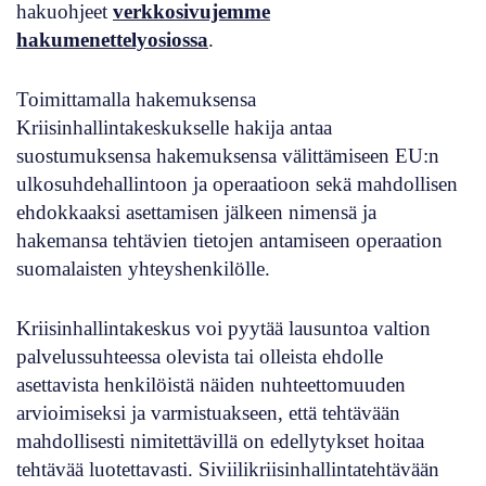
hakuohjeet
verkkosivujemme
hakumenettelyosiossa
.
Toimittamalla hakemuksensa
Kriisinhallintakeskukselle hakija antaa
suostumuksensa hakemuksensa välittämiseen EU:n
ulkosuhdehallintoon ja operaatioon sekä mahdollisen
ehdokkaaksi asettamisen jälkeen nimensä ja
hakemansa tehtävien tietojen antamiseen operaation
suomalaisten yhteyshenkilölle.
Kriisinhallintakeskus voi pyytää lausuntoa valtion
palvelussuhteessa olevista tai olleista ehdolle
asettavista henkilöistä näiden nuhteettomuuden
arvioimiseksi ja varmistuakseen, että tehtävään
mahdollisesti nimitettävillä on edellytykset hoitaa
tehtävää luotettavasti. Siviilikriisinhallintatehtävään