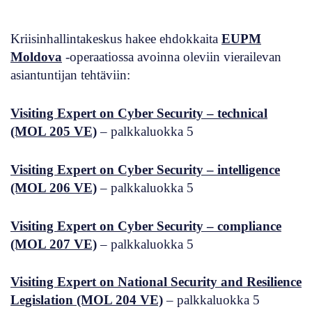
Kriisinhallintakeskus hakee ehdokkaita
EUPM
Moldova
-operaatiossa avoinna oleviin vierailevan
asiantuntijan tehtäviin:
Visiting Expert on Cyber Security – technical
(MOL 205 VE)
– palkkaluokka 5
Visiting Expert on Cyber Security – intelligence
(MOL 206 VE)
– palkkaluokka 5
Visiting Expert on Cyber Security – compliance
(MOL 207 VE)
– palkkaluokka 5
Visiting Expert on National Security and Resilience
Legislation (MOL 204 VE)
– palkkaluokka 5