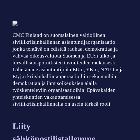
CMC Finland on suomalainen valtiollinen
siviilikriisinhallinnan asiantuntijaorganisaatio,
jonka tehtävä on edistää rauhaa, demokratiaa ja
vahvaa oikeusvaltiota Suomen ja EU:n ulko-ja
turvallisuuspoliittisten tavoitteiden mukaisesti.
Lähetämme asiantuntijoita EU:n, YK:n, NATO:n ja
Etyj:n kriisinhallintaoperaatioihin sekä muihin
demokratian ja ihmisoikeuksien alalla
työskenteleviin organisaatioihin. Epävakaiden
yhteiskuntien vakauttamisessa
siviilikriisinhallinnalla on usein tärkeä rooli.
Liity
sähköpostilistallemme