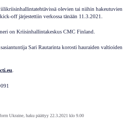
ilikriisinhallintatehtävissä olevien tai niihin hakeutuvien
kick-off järjestettiin verkossa tänään 11.3.2021.
neri on Kriisinhallintakeskus CMC Finland.
siantuntija Sari Rautarinta korosti hauraiden valtioiden
ti.eu
.
 9091
form Ukraine, haku päättyy 22.3.2021 klo 9.00