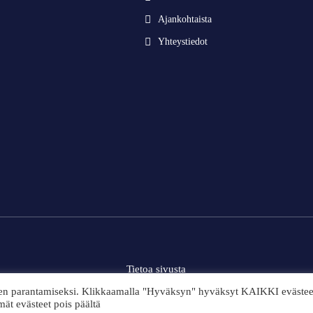
Ajankohtaista
Yhteystiedot
Tietoa sivusta
en parantamiseksi. Klikkaamalla "Hyväksyn" hyväksyt KAIKKI evästee
mät evästeet pois päältä