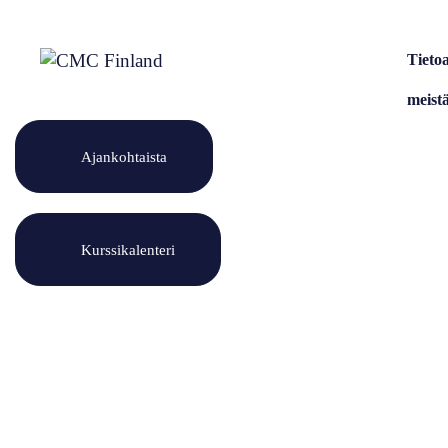
Siirry
sisältöön
Tieto
meist
Ajankohtaista
Kurssikalenteri