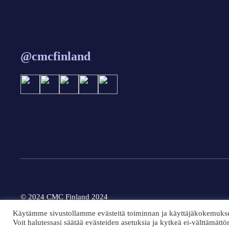
@cmcfinland
© 2024 CMC Finland 2024
Käytämme sivustollamme evästeitä toiminnan ja käyttäjäkokemuks
Voit halutessasi säätää evästeiden asetuksia ja kytkeä ei-välttämättö