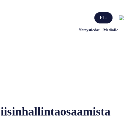
Etsi
FI
Yhteystiedot
Medialle
riisinhallintaosaamista