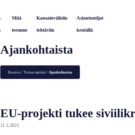
a
Mitä
Kansainvälisiin
Asiantuntijat
ä
teemme
tehtäviin
kentällä
Ajankohtaista
Etusivu
/
Tietoa meistä
/
Ajankohtaista
EU-projekti tukee siviilik
11.3.2021