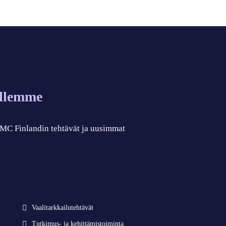
allemme
 CMC Finlandin tehtävät ja uusimmat
Vaalitarkkailutehtävät
Tutkimus- ja kehittämistoiminta