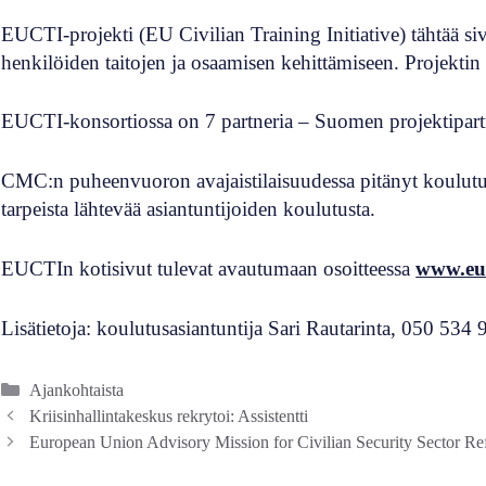
EUCTI-projekti (EU Civilian Training Initiative) tähtää sivi
henkilöiden taitojen ja osaamisen kehittämiseen. Projektin 
EUCTI-konsortiossa on 7 partneria – Suomen projektipart
CMC:n puheenvuoron avajaistilaisuudessa pitänyt koulutusa
tarpeista lähtevää asiantuntijoiden koulutusta.
EUCTIn kotisivut tulevat avautumaan osoitteessa
www.euc
Lisätietoja: koulutusasiantuntija Sari Rautarinta, 050 534
Kategoriat
Ajankohtaista
Kriisinhallintakeskus rekrytoi: Assistentti
European Union Advisory Mission for Civilian Security Sector Re