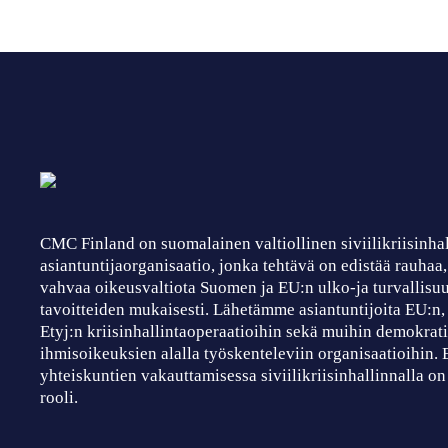
CMC Finland on suomalainen valtiollinen siviilikriisinha
asiantuntijaorganisaatio, jonka tehtävä on edistää rauhaa
vahvaa oikeusvaltiota Suomen ja EU:n ulko-ja turvallisuu
tavoitteiden mukaisesti. Lähetämme asiantuntijoita EU:n
Etyj:n kriisinhallintaoperaatioihin sekä muihin demokrati
ihmisoikeuksien alalla työskenteleviin organisaatioihin.
yhteiskuntien vakauttamisessa siviilikriisinhallinnalla on
rooli.