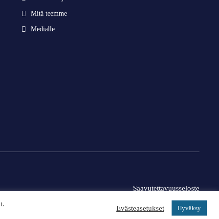
Mitä teemme
Medialle
Saavutettavuusseloste
t.
Evästeasetukset
Hyväksy