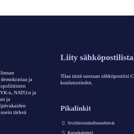
Liity sähköpostilist
llinnan
Tilaa tästä suoraan sähköpostiisi
, demokratiaa ja
koulutustiedot.
spoliittisten
, YK:n, NATO:n ja
an ja
 Epävakaiden
Pikalinkit
 usein tärkeä
Siviilikriisinhallintatehtävät
Kurssikalenteri