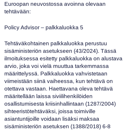
Euroopan neuvostossa
avoinna olevaan
tehtävään:
Policy Advisor
– palkkaluokka 5
Tehtäväkohtainen palkkaluokka perustuu
sisäministeriön asetukseen (
43/2024
). Tässä
ilmoituksessa esitetty palkkaluokka on alustava
arvio, joka voi vielä muuttua tarkemmassa
määrittelyssä. Palkkaluokka vahvistetaan
viimeistään siinä vaiheessa, kun tehtävä on
otettava vastaan. Haettavana oleva tehtävä
määritellään laissa siviilihenkilöiden
osallistumisesta kriisinhallintaan (
1287/2004
)
sihteeristötehtäväksi, joissa toimiville
asiantuntijoille voidaan lisäksi maksaa
sisäministeriön asetuksen
(1388/2018)
6-8