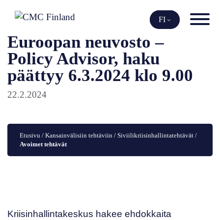
Siirry
sisältöön
FI
Euroopan neuvosto –
Policy Advisor, haku
päättyy 6.3.2024 klo 9.00
22.2.2024
Etusivu
 / 
Kansainvälisiin tehtäviin
 / 
Siviilikriisinhallintatehtävät
 / 
Avoimet tehtävät
Kriisinhallintakeskus hakee ehdokkaita