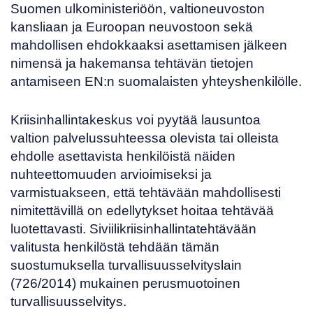
Suomen ulkoministeriöön, valtioneuvoston
kansliaan ja Euroopan neuvostoon sekä
mahdollisen ehdokkaaksi asettamisen jälkeen
nimensä ja hakemansa tehtävän tietojen
antamiseen EN:n suomalaisten yhteyshenkilölle.
Kriisinhallintakeskus voi pyytää lausuntoa
valtion palvelussuhteessa olevista tai olleista
ehdolle asettavista henkilöistä näiden
nuhteettomuuden arvioimiseksi ja
varmistuakseen, että tehtävään mahdollisesti
nimitettävillä on edellytykset hoitaa tehtävää
luotettavasti. Siviilikriisinhallintatehtävään
valitusta henkilöstä tehdään tämän
suostumuksella turvallisuusselvityslain
(
726/2014
) mukainen perusmuotoinen
turvallisuusselvitys.