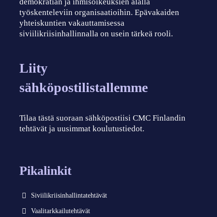
demokratian ja ihmisoikeuksien alalla
työskenteleviin organisaatioihin. Epävakaiden
yhteiskuntien vakauttamisessa
siviilikriisinhallinnalla on usein tärkeä rooli.
Liity
sähköpostilistallemme
Tilaa tästä suoraan sähköpostiisi CMC Finlandin
tehtävät ja uusimmat koulutustiedot.
Pikalinkit
Siviilikriisinhallintatehtävät
Vaalitarkkailutehtävät