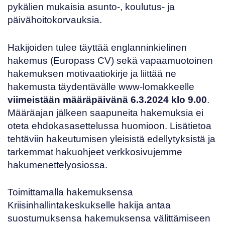
pykälien mukaisia asunto-, koulutus- ja
päivähoitokorvauksia.
Hakijoiden tulee täyttää englanninkielinen
hakemus
(Europass CV) sekä vapaamuotoinen
hakemuksen motivaatiokirje ja liittää ne
hakemusta täydentävälle
www-lomakkeelle
viimeistään määräpäivänä 6.3.2024 klo 9.00
.
Määräajan jälkeen saapuneita hakemuksia ei
oteta ehdokasasettelussa huomioon. Lisätietoa
tehtäviin hakeutumisen yleisistä edellytyksistä ja
tarkemmat hakuohjeet
verkkosivujemme
hakumenettelyosiossa
.
Toimittamalla hakemuksensa
Kriisinhallintakeskukselle hakija antaa
suostumuksensa hakemuksensa välittämiseen