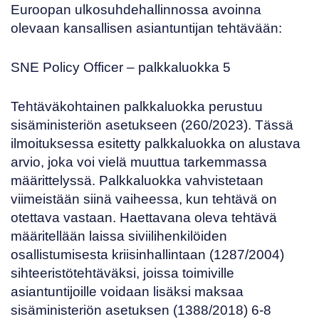
Euroopan ulkosuhdehallinnossa
avoinna
olevaan kansallisen asiantuntijan tehtävään:
SNE Policy Officer
– palkkaluokka 5
Tehtäväkohtainen palkkaluokka perustuu
sisäministeriön asetukseen
(260/2023)
. Tässä
ilmoituksessa esitetty palkkaluokka on alustava
arvio, joka voi vielä muuttua tarkemmassa
määrittelyssä. Palkkaluokka vahvistetaan
viimeistään siinä vaiheessa, kun tehtävä on
otettava vastaan. Haettavana oleva tehtävä
määritellään laissa siviilihenkilöiden
osallistumisesta kriisinhallintaan (
1287/2004
)
sihteeristötehtäväksi, joissa toimiville
asiantuntijoille voidaan lisäksi maksaa
sisäministeriön asetuksen
(1388/2018)
6-8