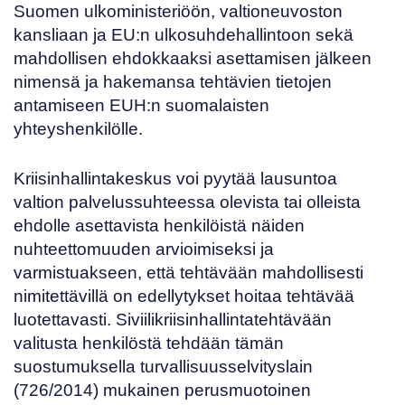
Suomen ulkoministeriöön, valtioneuvoston
kansliaan ja EU:n ulkosuhdehallintoon sekä
mahdollisen ehdokkaaksi asettamisen jälkeen
nimensä ja hakemansa tehtävien tietojen
antamiseen EUH:n suomalaisten
yhteyshenkilölle.
Kriisinhallintakeskus voi pyytää lausuntoa
valtion palvelussuhteessa olevista tai olleista
ehdolle asettavista henkilöistä näiden
nuhteettomuuden arvioimiseksi ja
varmistuakseen, että tehtävään mahdollisesti
nimitettävillä on edellytykset hoitaa tehtävää
luotettavasti. Siviilikriisinhallintatehtävään
valitusta henkilöstä tehdään tämän
suostumuksella turvallisuusselvityslain
(
726/2014
) mukainen perusmuotoinen