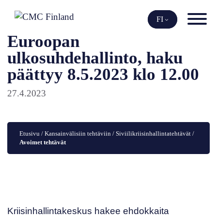
Siirry
sisältöön
FI
Euroopan
ulkosuhdehallinto, haku
päättyy 8.5.2023 klo 12.00
27.4.2023
Etusivu
 / 
Kansainvälisiin tehtäviin
 / 
Siviilikriisinhallintatehtävät
 / 
Avoimet tehtävät
Kriisinhallintakeskus hakee ehdokkaita