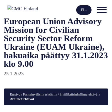
Siirry
sisältöön
FI
European Union Advisory
Mission for Civilian
Security Sector Reform
Ukraine (EUAM Ukraine),
hakuaika päättyy 31.1.2023
klo 9.00
25.1.2023
Etusivu
 / 
Kansainvälisiin tehtäviin
 / 
Siviilikriisinhallintatehtävät
 / 
Avoimet tehtävät