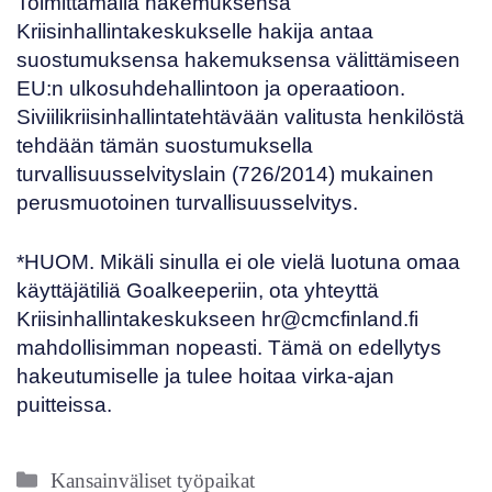
Toimittamalla hakemuksensa
Kriisinhallintakeskukselle hakija antaa
suostumuksensa hakemuksensa välittämiseen
EU:n ulkosuhdehallintoon ja operaatioon.
Siviilikriisinhallintatehtävään valitusta henkilöstä
tehdään tämän suostumuksella
turvallisuusselvityslain (
726/2014
) mukainen
perusmuotoinen turvallisuusselvitys.
*HUOM. Mikäli sinulla ei ole vielä luotuna omaa
käyttäjätiliä Goalkeeperiin, ota yhteyttä
Kriisinhallintakeskukseen
hr@cmcfinland.fi
mahdollisimman nopeasti. Tämä on edellytys
hakeutumiselle ja tulee hoitaa virka-ajan
puitteissa.
Kategoriat
Kansainväliset työpaikat