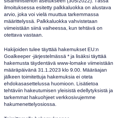
sisäministeriön asetukseen (
305/2022
). Tässä
ilmoituksessa esitetty palkkaluokka on alustava
arvio, joka voi vielä muuttua tarkemmassa
määrittelyssä. Palkkaluokka vahvistetaan
viimeistään siinä vaiheessa, kun tehtävä on
otettava vastaan.
Hakijoiden tulee täyttää hakemukset EU:n
Goalkeeper -järjestelmässä
* ja lisäksi täyttää
hakemusta täydentävä
www-lomake
viimeistään
määräpäivänä 31.1.2023 klo 9.00. Määräajan
jälkeen toimitettuja hakemuksia ei oteta
ehdokasasettelussa huomioon. Lisätietoa
tehtäviin hakeutumisen yleisistä edellytyksistä ja
tarkemmat hakuohjeet
verkkosivujemme
hakumenettelyosiossa
.