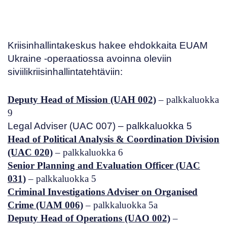
Kriisinhallintakeskus hakee ehdokkaita
EUAM
Ukraine
-operaatiossa avoinna oleviin
siviilikriisinhallintatehtäviin:
Deputy Head of Mission (UAH 002)
– palkkaluokka
9
Legal Adviser (UAC 007)
– palkkaluokka 5
Head of Political Analysis & Coordination Division
(UAC 020)
– palkkaluokka 6
Senior Planning and Evaluation Officer (UAC
031)
– palkkaluokka 5
Criminal Investigations Adviser on Organised
Crime (UAM 006)
– palkkaluokka 5a
Deputy Head of Operations (UAO 002)
–