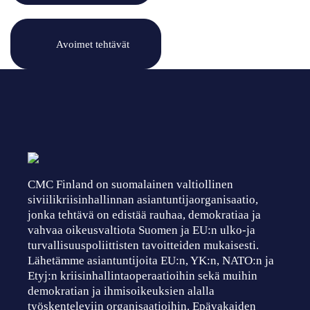
Avoimet tehtävät
CMC Finland on suomalainen valtiollinen
siviilikriisinhallinnan asiantuntijaorganisaatio,
jonka tehtävä on edistää rauhaa, demokratiaa ja
vahvaa oikeusvaltiota Suomen ja EU:n ulko-ja
turvallisuuspoliittisten tavoitteiden mukaisesti.
Lähetämme asiantuntijoita EU:n, YK:n, NATO:n ja
Etyj:n kriisinhallintaoperaatioihin sekä muihin
demokratian ja ihmisoikeuksien alalla
työskenteleviin organisaatioihin. Epävakaiden