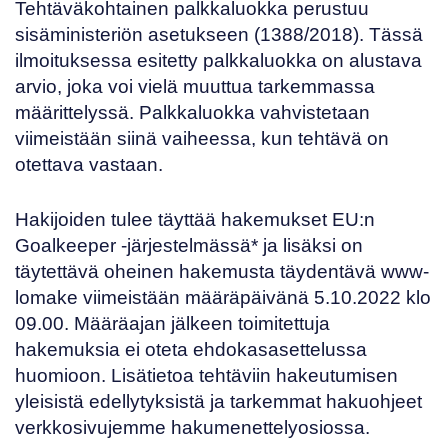
Tehtäväkohtainen palkkaluokka perustuu
sisäministeriön asetukseen (1388/2018)
. Tässä
ilmoituksessa esitetty palkkaluokka on alustava
arvio, joka voi vielä muuttua tarkemmassa
määrittelyssä. Palkkaluokka vahvistetaan
viimeistään siinä vaiheessa, kun tehtävä on
otettava vastaan.
Hakijoiden tulee täyttää hakemukset
EU:n
Goalkeeper
-järjestelmässä* ja lisäksi on
täytettävä oheinen hakemusta täydentävä
www-
lomake
viimeistään määräpäivänä 5.10.2022 klo
09.00. Määräajan jälkeen toimitettuja
hakemuksia ei oteta ehdokasasettelussa
huomioon. Lisätietoa tehtäviin hakeutumisen
yleisistä edellytyksistä ja tarkemmat hakuohjeet
verkkosivujemme
hakumenettelyosiossa
.