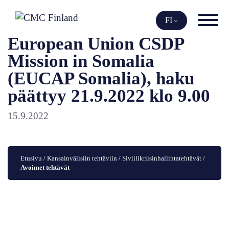
Siirry
sisältöön
FI
European Union CSDP
Mission in Somalia
(EUCAP Somalia), haku
päättyy 21.9.2022 klo 9.00
15.9.2022
Etusivu
 / 
Kansainvälisiin tehtäviin
 / 
Siviilikriisinhallintatehtävät
 / 
Avoimet tehtävät