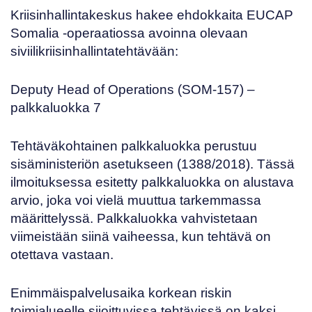
Kriisinhallintakeskus hakee ehdokkaita
EUCAP
Somalia
-operaatiossa avoinna olevaan
siviilikriisinhallintatehtävään:
Deputy Head of Operations (SOM-157)
–
palkkaluokka 7
Tehtäväkohtainen palkkaluokka perustuu
sisäministeriön asetukseen (
1388/2018
). Tässä
ilmoituksessa esitetty palkkaluokka on alustava
arvio, joka voi vielä muuttua tarkemmassa
määrittelyssä. Palkkaluokka vahvistetaan
viimeistään siinä vaiheessa, kun tehtävä on
otettava vastaan.
Enimmäispalvelusaika korkean riskin
toimialueelle sijoittuvissa tehtävissä on kaksi