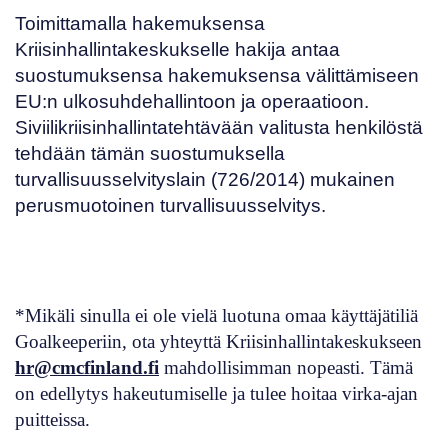
Toimittamalla hakemuksensa
Kriisinhallintakeskukselle hakija antaa
suostumuksensa hakemuksensa välittämiseen
EU:n ulkosuhdehallintoon ja operaatioon.
Siviilikriisinhallintatehtävään valitusta henkilöstä
tehdään tämän suostumuksella
turvallisuusselvityslain (
726/2014
) mukainen
perusmuotoinen turvallisuusselvitys.
*Mikäli sinulla ei ole vielä luotuna omaa käyttäjätiliä
Goalkeeperiin, ota yhteyttä Kriisinhallintakeskukseen
hr@cmcfinland.fi
mahdollisimman nopeasti. Tämä
on edellytys hakeutumiselle ja tulee hoitaa virka-ajan
puitteissa.