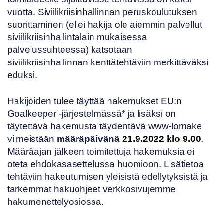
vuotta. Siviilikriisinhallinnan peruskoulutuksen
suorittaminen (ellei hakija ole aiemmin palvellut
siviilikriisinhallintalain mukaisessa
palvelussuhteessa) katsotaan
siviilikriisinhallinnan kenttätehtäviin merkittäväksi
eduksi.
Hakijoiden tulee täyttää hakemukset
EU:n
Goalkeeper
-järjestelmässä* ja lisäksi on
täytettävä hakemusta täydentävä
www-lomake
viimeistään
määräpäivänä
21.9.2022 klo 9.00
.
Määräajan jälkeen toimitettuja hakemuksia ei
oteta ehdokasasettelussa huomioon. Lisätietoa
tehtäviin hakeutumisen yleisistä edellytyksistä ja
tarkemmat hakuohjeet verkkosivujemme
hakumenettelyosiossa
.