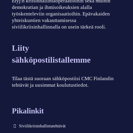
Etyj:n kriisinhallintaoperaatioihin sekä muihin
demokratian ja ihmisoikeuksien alalla
työskenteleviin organisaatioihin. Epävakaiden
yhteiskuntien vakauttamisessa
siviilikriisinhallinnalla on usein tärkeä rooli.
Liity
sähköpostilistallemme
Tilaa tästä suoraan sähköpostiisi CMC Finlandin
tehtävät ja uusimmat koulutustiedot.
Pikalinkit
Siviilikriisinhallintatehtävät