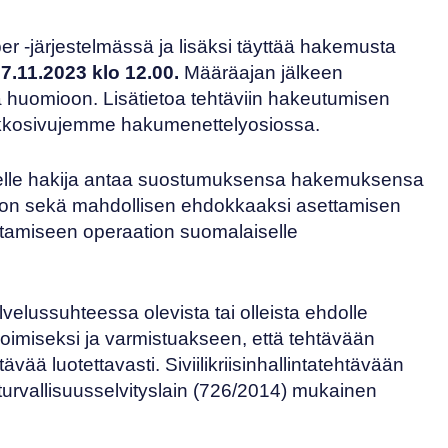
r -järjestelmässä
ja lisäksi täyttää hakemusta
ä
7.11.2023 klo 12.00.
Määräajan jälkeen
a huomioon. Lisätietoa tehtäviin hakeutumisen
kkosivujemme hakumenettelyosiossa
.
selle hakija antaa suostumuksensa hakemuksensa
ioon sekä mahdollisen ehdokkaaksi asettamisen
ntamiseen operaation suomalaiselle
lvelussuhteessa olevista tai olleista ehdolle
oimiseksi ja varmistuakseen, että tehtävään
ävää luotettavasti. Siviilikriisinhallintatehtävään
rvallisuusselvityslain (
726/2014
) mukainen