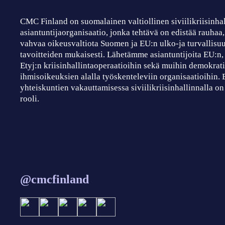
CMC Finland on suomalainen valtiollinen siviilikriisinha
asiantuntijaorganisaatio, jonka tehtävä on edistää rauhaa
vahvaa oikeusvaltiota Suomen ja EU:n ulko-ja turvallisuu
tavoitteiden mukaisesti. Lähetämme asiantuntijoita EU:n
Etyj:n kriisinhallintaoperaatioihin sekä muihin demokrati
ihmisoikeuksien alalla työskenteleviin organisaatioihin.
yhteiskuntien vakauttamisessa siviilikriisinhallinnalla on
rooli.
@cmcfinland