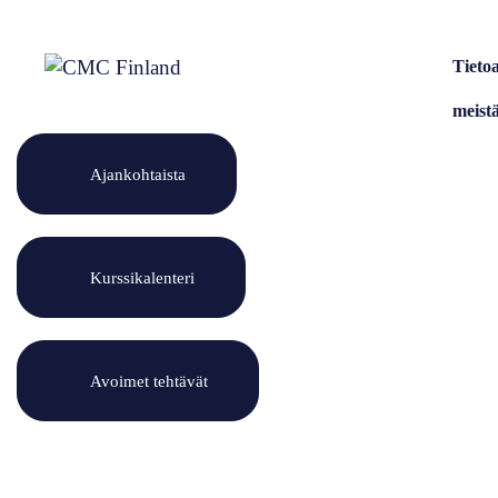
Siirry
sisältöön
Tieto
meist
Ajankohtaista
Kurssikalenteri
Avoimet tehtävät