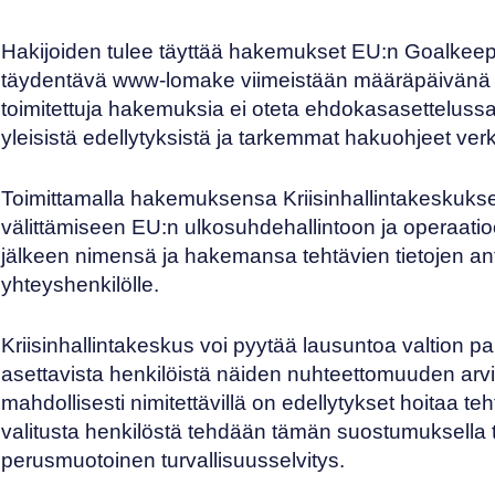
Hakijoiden tulee täyttää hakemukset EU:n
Goalkeepe
täydentävä
www-lomake
viimeistään määräpäivän
toimitettuja hakemuksia ei oteta ehdokasasetteluss
yleisistä edellytyksistä ja tarkemmat hakuohjeet
ver
Toimittamalla hakemuksensa Kriisinhallintakeskuk
välittämiseen EU:n ulkosuhdehallintoon ja operaat
jälkeen nimensä ja hakemansa tehtävien tietojen a
yhteyshenkilölle.
Kriisinhallintakeskus voi pyytää lausuntoa valtion pa
asettavista henkilöistä näiden nuhteettomuuden arvi
mahdollisesti nimitettävillä on edellytykset hoitaa teht
valitusta henkilöstä tehdään tämän suostumuksella tu
perusmuotoinen turvallisuusselvitys.