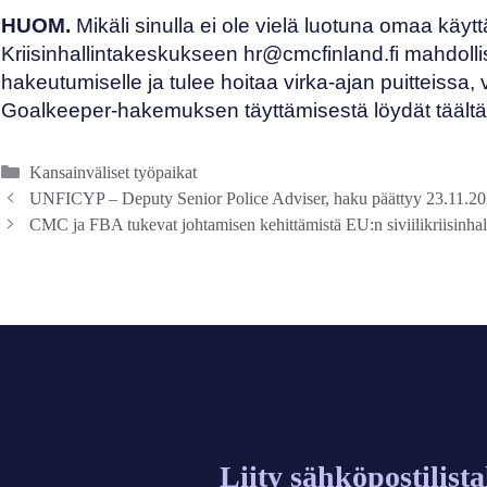
HUOM.
Mikäli sinulla ei ole vielä luotuna omaa käytt
Kriisinhallintakeskukseen
hr@cmcfinland.fi
mahdolli
hakeutumiselle ja tulee hoitaa virka-ajan puitteissa,
Goalkeeper-hakemuksen täyttämisestä
löydät täältä
Kategoriat
Kansainväliset työpaikat
UNFICYP – Deputy Senior Police Adviser, haku päättyy 23.11.20
CMC ja FBA tukevat johtamisen kehittämistä EU:n siviilikriisinhal
Liity sähköpostilist