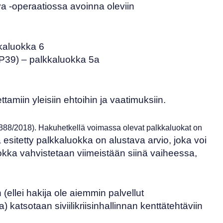
ya
-operaatiossa avoinna oleviin
kaluokka 6
OP39)
– palkkaluokka 5a
ettamiin
yleisiin ehtoihin ja vaatimuksiin
.
388/2018)
. Hakuhetkellä voimassa olevat palkkaluokat on
esitetty palkkaluokka on alustava arvio, joka voi
kka vahvistetaan viimeistään siinä vaiheessa,
 (ellei hakija ole aiemmin palvellut
) katsotaan siviilikriisinhallinnan kenttätehtäviin