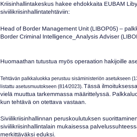
Kriisinhallintakeskus hakee ehdokkaita
EUBAM Lib
siviilikriisinhallintatehtäviin:
Head of Border Management Unit (LIBOP05)
– palk
Border Criminal Intelligence_Analysis Adviser (LIB
Huomaathan tutustua myös operaation hakijoille as
Tehtävän palkkaluokka perustuu sisäministeriön asetukseen
(1
Tässä ilmoituksessa 
listattu asetusmuutokseen
(814/2023)
.
vielä muuttua tarkemmassa määrittelyssä. Palkkaluo
kun tehtävä on otettava vastaan.
Siviilikriisinhallinnan peruskoulutuksen suorittaminen
siviilikriisinhallintalain mukaisessa palvelussuhteessa
merkittäväksi eduksi.