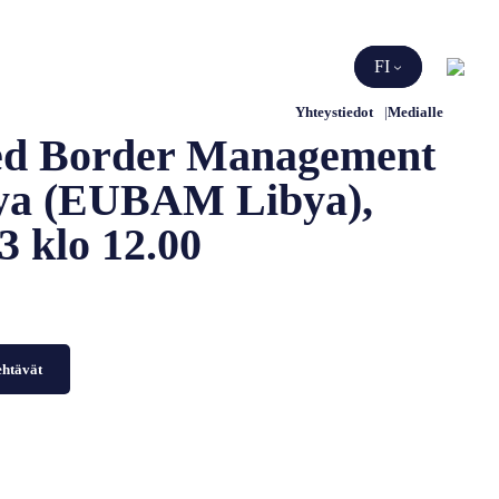
Etsi
FI
Yhteystiedot
Medialle
ted Border Management
ibya (EUBAM Libya),
3 klo 12.00
ehtävät