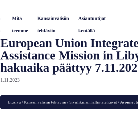
a
Mitä
Kansainvälisiin
Asiantuntijat
ä
teemme
tehtäviin
kentällä
European Union Integra
Assistance Mission in L
hakuaika päättyy 7.11.202
1.11.2023
Etusivu
/
Kansainvälisiin tehtäviin
/
Siviilikriisinhallintatehtävät
/
Avoimet t