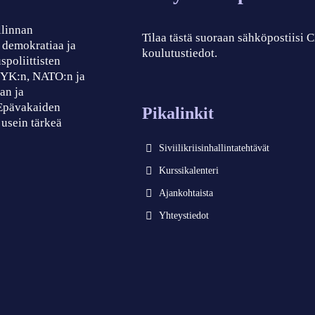
llinnan
Tilaa tästä suoraan sähköpostiisi
, demokratiaa ja
koulutustiedot.
spoliittisten
, YK:n, NATO:n ja
an ja
 Epävakaiden
Pikalinkit
 usein tärkeä
Siviilikriisinhallintatehtävät
Kurssikalenteri
Ajankohtaista
Yhteystiedot