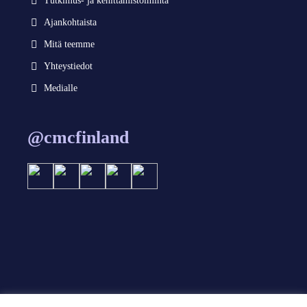
Tutkimus- ja kehittämistoiminta
Ajankohtaista
Mitä teemme
Yhteystiedot
Medialle
@cmcfinland