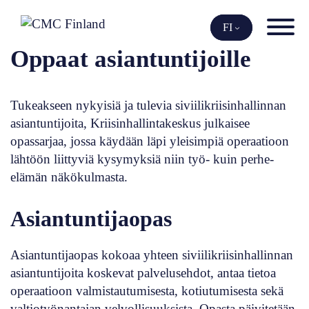
Siirry
sisältöön
FI
Oppaat asiantuntijoille
Tukeakseen nykyisiä ja tulevia siviilikriisinhallinnan
asiantuntijoita, Kriisinhallintakeskus julkaisee
opassarjaa, jossa käydään läpi yleisimpiä operaatioon
lähtöön liittyviä kysymyksiä niin työ- kuin perhe-
elämän näkökulmasta.
Asiantuntijaopas
Asiantuntijaopas kokoaa yhteen siviilikriisinhallinnan
asiantuntijoita koskevat palvelusehdot, antaa tietoa
operaatioon valmistautumisesta, kotiutumisesta sekä
valtiotyönantajan velvollisuuksista. Opasta päivitetään