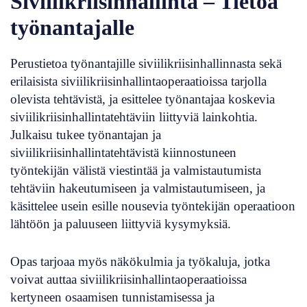
Siviilikriisinhallinta – Tietoa
työnantajalle
Perustietoa työnantajille siviilikriisinhallinnasta sekä
erilaisista siviilikriisinhallintaoperaatioissa tarjolla
olevista tehtävistä, ja esittelee työnantajaa koskevia
siviilikriisinhallintatehtäviin liittyviä lainkohtia.
Julkaisu tukee työnantajan ja
siviilikriisinhallintatehtävistä kiinnostuneen
työntekijän välistä viestintää ja valmistautumista
tehtäviin hakeutumiseen ja valmistautumiseen, ja
käsittelee usein esille nousevia työntekijän operaatioon
lähtöön ja paluuseen liittyviä kysymyksiä.
Opas tarjoaa myös näkökulmia ja työkaluja, jotka
voivat auttaa siviilikriisinhallintaoperaatioissa
kertyneen osaamisen tunnistamisessa ja