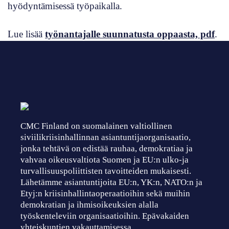
hyödyntämisessä työpaikalla.
Lue lisää
työnantajalle suunnatusta oppaasta, pdf
.
CMC Finland on suomalainen valtiollinen
siviilikriisinhallinnan asiantuntijaorganisaatio,
jonka tehtävä on edistää rauhaa, demokratiaa ja
vahvaa oikeusvaltiota Suomen ja EU:n ulko-ja
turvallisuuspoliittisten tavoitteiden mukaisesti.
Lähetämme asiantuntijoita EU:n, YK:n, NATO:n ja
Etyj:n kriisinhallintaoperaatioihin sekä muihin
demokratian ja ihmisoikeuksien alalla
työskenteleviin organisaatioihin. Epävakaiden
yhteiskuntien vakauttamisessa