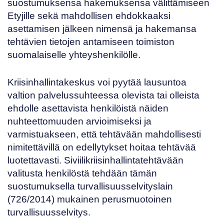
suostumuksensa hakemuksensa välittämiseen
Etyjille sekä mahdollisen ehdokkaaksi
asettamisen jälkeen nimensä ja hakemansa
tehtävien tietojen antamiseen toimiston
suomalaiselle yhteyshenkilölle.
Kriisinhallintakeskus voi pyytää lausuntoa
valtion palvelussuhteessa olevista tai olleista
ehdolle asettavista henkilöistä näiden
nuhteettomuuden arvioimiseksi ja
varmistuakseen, että tehtävään mahdollisesti
nimitettävillä on edellytykset hoitaa tehtävää
luotettavasti. Siviilikriisinhallintatehtävään
valitusta henkilöstä tehdään tämän
suostumuksella turvallisuusselvityslain
(
726/2014
) mukainen perusmuotoinen
turvallisuusselvitys.