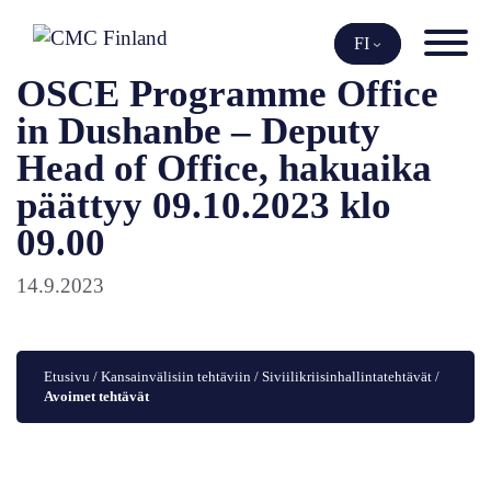
Siirry
sisältöön
FI
OSCE Programme Office
in Dushanbe – Deputy
Head of Office, hakuaika
päättyy 09.10.2023 klo
09.00
14.9.2023
Etusivu
 / 
Kansainvälisiin tehtäviin
 / 
Siviilikriisinhallintatehtävät
 / 
Avoimet tehtävät