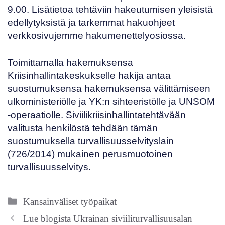
9.00. Lisätietoa tehtäviin hakeutumisen yleisistä
edellytyksistä ja tarkemmat hakuohjeet
verkkosivujemme
hakumenettelyosiossa
.
Toimittamalla hakemuksensa
Kriisinhallintakeskukselle hakija antaa
suostumuksensa hakemuksensa välittämiseen
ulkoministeriölle ja YK:n sihteeristölle ja UNSOM
-operaatiolle. Siviilikriisinhallintatehtävään
valitusta henkilöstä tehdään tämän
suostumuksella turvallisuusselvityslain
(
726/2014
) mukainen perusmuotoinen
turvallisuusselvitys.
Kategoriat
Kansainväliset työpaikat
Lue blogista Ukrainan siviiliturvallisuusalan