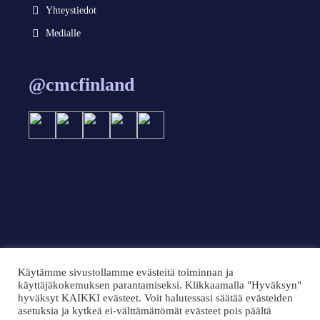
Yhteystiedot
Medialle
@cmcfinland
Käytämme sivustollamme evästeitä toiminnan ja
käyttäjäkokemuksen parantamiseksi. Klikkaamalla "Hyväksyn"
© 2024 CMC Finland 2024
hyväksyt KAIKKI evästeet. Voit halutessasi säätää evästeiden
Tietoa sivusta
asetuksia ja kytkeä ei-välttämättömät evästeet pois päältä