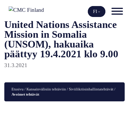
Siirry
sisältöön
FI
United Nations Assistance
Mission in Somalia
(UNSOM), hakuaika
päättyy 19.4.2021 klo 9.00
31.3.2021
Etusivu
 / 
Kansainvälisiin tehtäviin
 / 
Siviilikriisinhallintatehtävät
 / 
Avoimet tehtävät