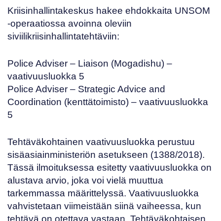
Kriisinhallintakeskus hakee ehdokkaita
UNSOM
-operaatiossa avoinna oleviin
siviilikriisinhallintatehtäviin:
Police Adviser – Liaison
(Mogadishu) –
vaativuusluokka 5
Police Adviser – Strategic Advice and
Coordination
(kenttätoimisto) – vaativuusluokka
5
Tehtäväkohtainen vaativuusluokka perustuu
sisäasiainministeriön asetukseen (
1388/2018
).
Tässä ilmoituksessa esitetty vaativuusluokka on
alustava arvio, joka voi vielä muuttua
tarkemmassa määrittelyssä. Vaativuusluokka
vahvistetaan viimeistään siinä vaiheessa, kun
tehtävä on otettava vastaan. Tehtäväkohtaisen