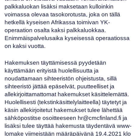
palkkaluokan lisäksi maksetaan kulloinkin
voimassa olevaa tasokorotusta, joka on tällä
hetkellä kyseisen Afrikassa toimivan YK-
operaation osalta kaksi palkkaluokkaa.
Enimmäispalvelusaika kyseisessä operaatiossa
on kaksi vuotta.
Hakemuksen
täyttämisessä pyydetään
käyttämään erityistä huolellisuutta ja
noudattamaan
sihteeristön ohjeistusta
, sillä
sihteeristö jättää epäselvät, puutteelliset ja
allekirjoittamattomat hakemukset käsittelemättä.
Huolellisesti (tekstinkäsittelylaitteella) täytetyt ja
käsin allekirjoitetut hakemukset tulee lähettää
sähköpostitse osoitteeseen
hr@cmcfinland.fi
ja
lisäksi tulee täyttää hakemusta täydentävä
www-
lomake
viimeistään määräpäivänä 19.4.2021 klo