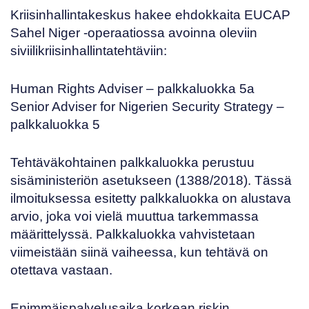
Kriisinhallintakeskus hakee ehdokkaita
EUCAP
Sahel Niger
-operaatiossa avoinna oleviin
siviilikriisinhallintatehtäviin:
Human Rights Adviser
– palkkaluokka 5a
Senior Adviser for Nigerien Security Strategy
–
palkkaluokka 5
Tehtäväkohtainen palkkaluokka perustuu
sisäministeriön asetukseen (
1388/2018
). Tässä
ilmoituksessa esitetty palkkaluokka on alustava
arvio, joka voi vielä muuttua tarkemmassa
määrittelyssä. Palkkaluokka vahvistetaan
viimeistään siinä vaiheessa, kun tehtävä on
otettava vastaan.
Enimmäispalvelusaika korkean riskin