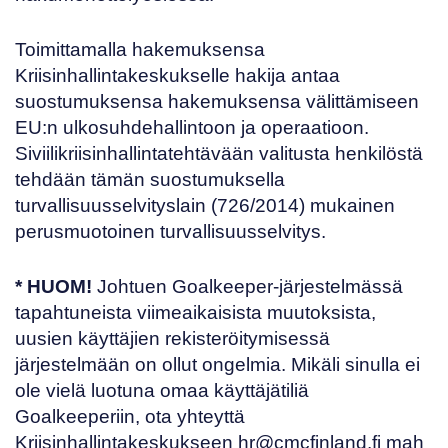
Toimittamalla hakemuksensa
Kriisinhallintakeskukselle hakija antaa
suostumuksensa hakemuksensa välittämiseen
EU:n ulkosuhdehallintoon ja operaatioon.
Siviilikriisinhallintatehtävään valitusta henkilöstä
tehdään tämän suostumuksella
turvallisuusselvityslain (
726/2014
) mukainen
perusmuotoinen turvallisuusselvitys.
* HUOM!
Johtuen Goalkeeper-järjestelmässä
tapahtuneista viimeaikaisista muutoksista,
uusien käyttäjien rekisteröitymisessä
järjestelmään on ollut ongelmia. Mikäli sinulla ei
ole vielä luotuna omaa käyttäjätiliä
Goalkeeperiin, ota yhteyttä
Kriisinhallintakeskukseen
hr@cmcfinland.fi
mah