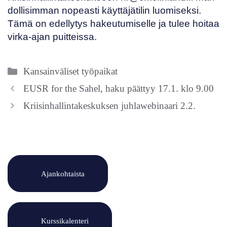
dollisimman nopeasti käyttäjätilin luomiseksi.
Tämä on edellytys hakeutumiselle ja tulee hoitaa
virka-ajan puitteissa.
Kategoriat
Kansainväliset työpaikat
EUSR for the Sahel, haku päättyy 17.1. klo 9.00
Kriisinhallintakeskuksen juhlawebinaari 2.2.
Ajankohtaista
Kurssikalenteri