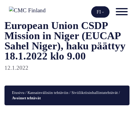
Siirry
sisältöön
FI
European Union CSDP
Mission in Niger (EUCAP
Sahel Niger), haku päättyy
18.1.2022 klo 9.00
12.1.2022
Etusivu
 / 
Kansainvälisiin tehtäviin
 / 
Siviilikriisinhallintatehtävät
 / 
Avoimet tehtävät