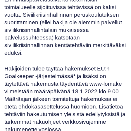
toimialueelle sijoittuvissa tehtävissä on kaksi
vuotta. Siviilikriisinhallinnan peruskoulutuksen
suorittaminen (ellei hakija ole aiemmin palvellut
siviilikriisinhallintalain mukaisessa
palvelussuhteessa) katsotaan
siviilikriisinhallinnan kenttätehtäviin merkittäväksi
eduksi.
Hakijoiden tulee täyttää hakemukset
EU:n
Goalkeeper
-järjestelmässä* ja lisäksi on
täytettävä hakemusta täydentävä
www-lomake
viimeistään määräpäivänä 18.1.2022 klo 9.00.
Määräajan jälkeen toimitettuja hakemuksia ei
oteta ehdokasasettelussa huomioon. Lisätietoa
tehtäviin hakeutumisen yleisistä edellytyksistä ja
tarkemmat hakuohjeet verkkosivujemme
hakumenettelyosiossa
.