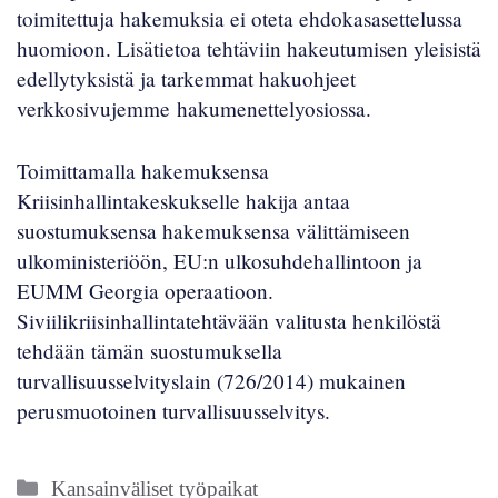
toimitettuja hakemuksia ei oteta ehdokasasettelussa
huomioon. Lisätietoa tehtäviin hakeutumisen yleisistä
edellytyksistä ja tarkemmat hakuohjeet
verkkosivujemme
hakumenettelyosiossa
.
Toimittamalla hakemuksensa
Kriisinhallintakeskukselle hakija antaa
suostumuksensa hakemuksensa välittämiseen
ulkoministeriöön, EU:n ulkosuhdehallintoon ja
EUMM Georgia operaatioon.
Siviilikriisinhallintatehtävään valitusta henkilöstä
tehdään tämän suostumuksella
turvallisuusselvityslain (
726/2014
) mukainen
perusmuotoinen turvallisuusselvitys.
Kategoriat
Kansainväliset työpaikat