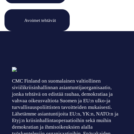
Avoimet tehtävät
CMC Finland on suomalainen valtiollinen
siviilikriisinhallinnan asiantuntijaorganisaatio,
jonka tehtävä on edistää rauhaa, demokratiaa ja
vahvaa oikeusvaltiota Suomen ja EU:n ulko-ja
turvallisuuspoliittisten tavoitteiden mukaisesti.
Lähetämme asiantuntijoita EU:n, YK:n, NATO:n ja
Etyj:n kriisinhallintaoperaatioihin sekä muihin
demokratian ja ihmisoikeuksien alalla
työskenteleviin organisaatioihin. Epävakaiden