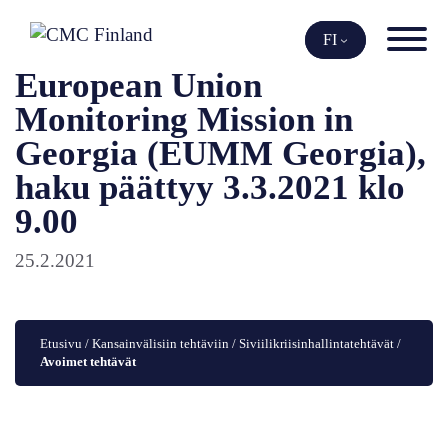
Siirry
sisältöön
FI
European Union
Monitoring Mission in
Georgia (EUMM Georgia),
haku päättyy 3.3.2021 klo
9.00
25.2.2021
Etusivu
 / 
Kansainvälisiin tehtäviin
 / 
Siviilikriisinhallintatehtävät
 / 
Avoimet tehtävät