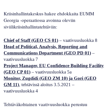
Kriisinhallintakeskus hakee ehdokkaita EUMM
Georgia -operaatiossa avoinna oleviin
siviilikriisinhallintatehtäviin:
Chief of Staff (GEO CS 01)
– vaativuusluokka 8
Head of Political, Analysis, Reporting and
Communications Department (GEO PD 01)
–
vaativuusluokka 7
Project Manager, EU Confidence Building Facility
(GEO CP 01)
– vaativuusluokka 5a
Monitor, Zugdidi (GEO ZM 10) ja Gori (GEO
GM 11)
, tehtävissä aloitus 3.5.2021 –
vaativuusluokka 4
Tehtäväkohtainen vaativuusluokka perustuu