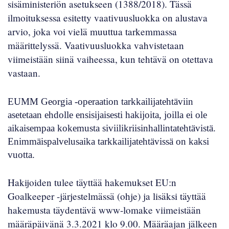
sisäministeriön asetukseen (
1388/2018
). Tässä
ilmoituksessa esitetty vaativuusluokka on alustava
arvio, joka voi vielä muuttua tarkemmassa
määrittelyssä. Vaativuusluokka vahvistetaan
viimeistään siinä vaiheessa, kun tehtävä on otettava
vastaan.
EUMM Georgia -operaation tarkkailijatehtäviin
asetetaan ehdolle ensisijaisesti hakijoita, joilla ei ole
aikaisempaa kokemusta siviilikriisinhallintatehtävistä.
Enimmäispalvelusaika tarkkailijatehtävissä on kaksi
vuotta.
Hakijoiden tulee täyttää hakemukset
EU:n
Goalkeeper
-järjestelmässä (
ohje
) ja lisäksi täyttää
hakemusta täydentävä
www-lomake
viimeistään
määräpäivänä 3.3.2021 klo 9.00. Määräajan jälkeen